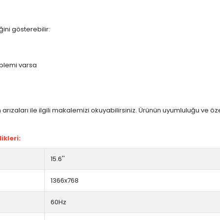
ini gösterebilir:
blemi varsa
arızaları ile ilgili makalemizi okuyabilirsiniz. Ürünün uyumluluğu ve ö
kleri:
15.6''
1366x768
60Hz