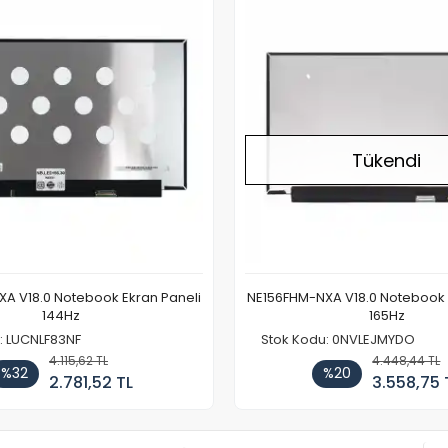
Tükendi
A V18.0 Notebook Ekran Paneli
NE156FHM-NXA V18.0 Notebook 
144Hz
165Hz
: LUCNLF83NF
Stok Kodu: 0NVLEJMYDO
4.115,62 TL
4.448,44 TL
%32
%20
2.781,52 TL
3.558,75 