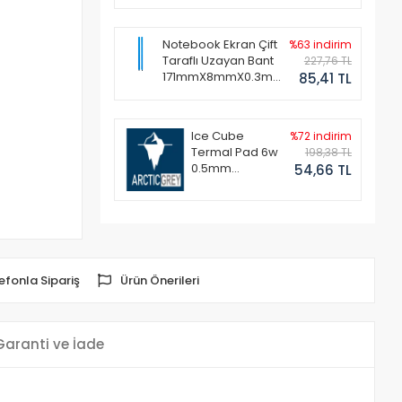
Notebook Ekran Çift
%63 indirim
Taraflı Uzayan Bant
227,76 TL
171mmX8mmX0.3mm
85,41 TL
(1 Set - 2 Adet)
Ice Cube
%72 indirim
Termal Pad 6w
198,38 TL
0.5mm
54,66 TL
50x50mm
efonla Sipariş
Ürün Önerileri
Garanti ve İade