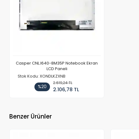
Casper CNL.I640-8M35P Notebook Ekran
LCD Paneli
Stok Kodu: XONDLKZXNB
2.619,24 TL
%20
2.106,78 TL
Benzer Ürünler