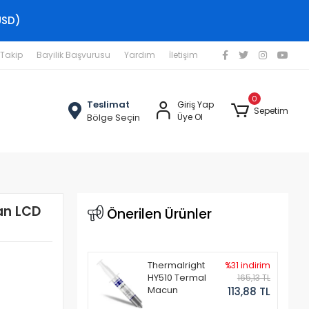
USD)
 Takip
Bayilik Başvurusu
Yardım
İletişim
0
Teslimat
Giriş Yap
Sepetim
Bölge Seçin
Üye Ol
an LCD
Önerilen Ürünler
Thermalright
%31 indirim
HY510 Termal
165,13 TL
Macun
113,88 TL