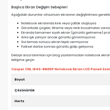
Başlıca Ekran Değişim Sebepleri
Aşağıdaki durumlar cihazınızın ekranının değiştirilmesi gerektiğ
Notebook ekranında kırık veya çatlak oluştuysa
Görüntüde çizgiler, titreme veya renk bozulmaları varsa
Ekranda tamamen siyah ekran (görüntü gelmeme) pro
Arka ışık yanıyor ancak görüntü görünmüyorsa
Sıvı teması sonucu ekran tepki vermiyorsa
Fiziksel darbe sonrası görüntü gidip geliyorsa
Detaylı arıza tanımları için blog yazılarımızdan notebook ekran 
iletişime geçin.
Casper CNL.I640-8M35P Notebook Ekran LCD Paneli özelli
Boyut
Çözünürlük
Hertz