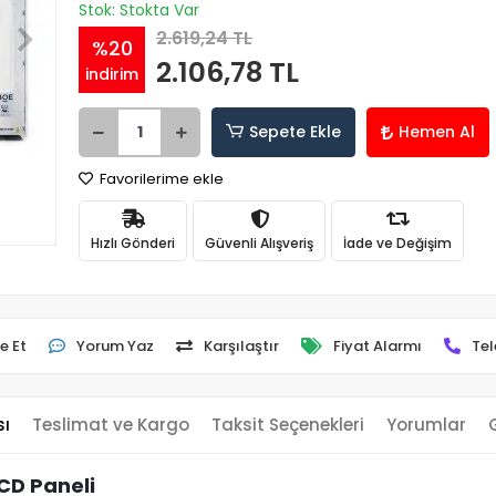
Stok: Stokta Var
2.619,24 TL
%20
2.106,78 TL
indirim
Sepete Ekle
Hemen Al
Favorilerime ekle
Hızlı Gönderi
Güvenli Alışveriş
İade ve Değişim
e Et
Yorum Yaz
Karşılaştır
Fiyat Alarmı
Tel
sı
Teslimat ve Kargo
Taksit Seçenekleri
Yorumlar
CD Paneli