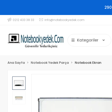
290
0212 433 38 33
info@notebookyedek.com
Kategoriler
Ana Sayfa
Notebook Yedek Parça
Notebook Ekran