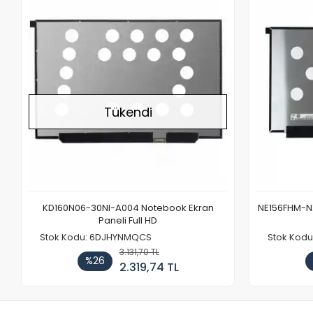
Stokta Yok
Tükendi
KD160N06-30NI-A004 Notebook Ekran
NE156FHM-NX
Paneli Full HD
Stok Kodu: 6DJHYNMQCS
Stok Kodu
3.131,70 TL
%26
2.319,74 TL