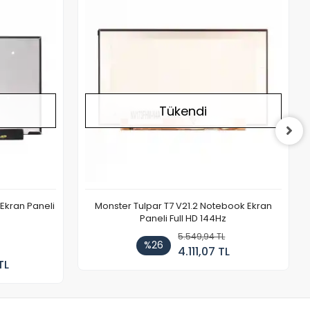
Stokta Yok
Stokta Yok
Tükendi
Ekran Paneli
Monster Tulpar T7 V21.2 Notebook Ekran
Paneli Full HD 144Hz
5.549,94 TL
%26
4.111,07 TL
TL