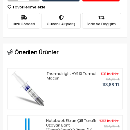
Favorilerime ekle
Hızlı Gönderi
Güvenli Alışveriş
İade ve Değişim
Önerilen Ürünler
Thermalright HY510 Termal
%31 indirim
Macun
165,13 TL
113,88 TL
Notebook Ekran Çift Taraflı
%63 indirim
Uzayan Bant
227,76 TL
171mmX8mmX0.3mm (1 Set