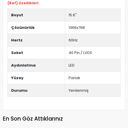
(Ref) özellikleri:
Boyut
15.6''
Çözünürlük
1366x768
Hertz
60Hz
Soket
40 Pin / LVDS
Aydınlatma
LED
Yüzey
Parlak
Durumu
Yenilenmiş
En Son Göz Attıklarınız