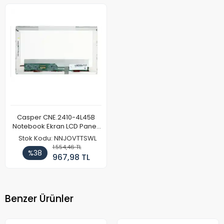
Casper CNE.2410-4L45B
Notebook Ekran LCD Paneli
(Ref)
Stok Kodu: NNJOVTTSWL
1.554,46 TL
%38
967,98 TL
Benzer Ürünler