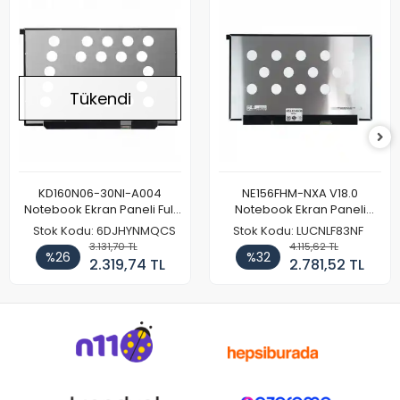
Tükendi
KD160N06-30NI-A004
NE156FHM-NXA V18.0
Notebook Ekran Paneli Full
Notebook Ekran Paneli
HD
144Hz
Stok Kodu: 6DJHYNMQCS
Stok Kodu: LUCNLF83NF
3.131,70 TL
4.115,62 TL
%26
%32
2.319,74 TL
2.781,52 TL