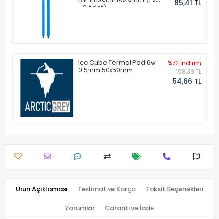
85,41 TL
- 2 Adet)
Ice Cube Termal Pad 6w
%72 indirim
0.5mm 50x50mm
198,38 TL
54,66 TL
Ürün Açıklaması
Teslimat ve Kargo
Taksit Seçenekleri
Yorumlar
Garanti ve İade