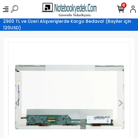
0
2900 TL ve Üzeri Alışverişlerde Kargo Bedava! (Bayiler için
120USD)