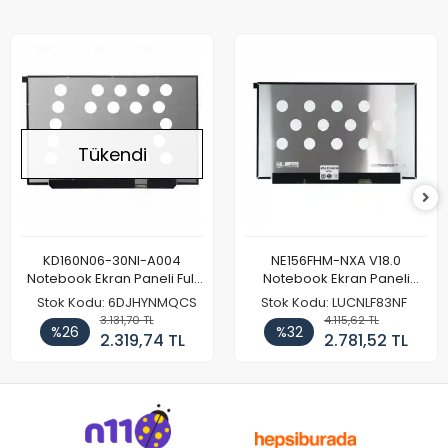
Tükendi
KD160N06-30NI-A004
NE156FHM-NXA V18.0
Notebook Ekran Paneli Full
Notebook Ekran Paneli
HD
144Hz
Stok Kodu: 6DJHYNMQCS
Stok Kodu: LUCNLF83NF
3.131,70 TL
4.115,62 TL
%26
%32
2.319,74 TL
2.781,52 TL