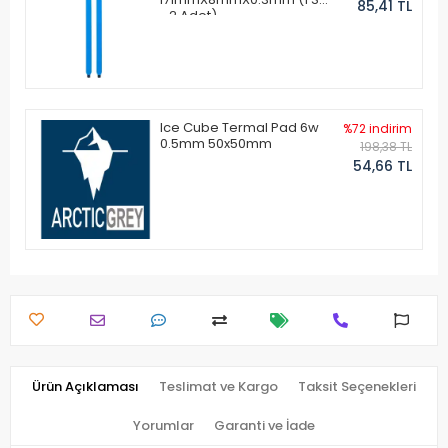
85,41 TL
- 2 Adet)
Ice Cube Termal Pad 6w
%72 indirim
0.5mm 50x50mm
198,38 TL
54,66 TL
Ürün Açıklaması
Teslimat ve Kargo
Taksit Seçenekleri
Yorumlar
Garanti ve İade