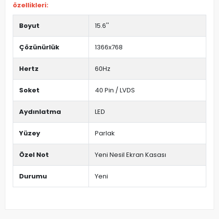
özellikleri:
Boyut
15.6''
Çözünürlük
1366x768
Hertz
60Hz
Soket
40 Pin / LVDS
Aydınlatma
LED
Yüzey
Parlak
Özel Not
Yeni Nesil Ekran Kasası
Durumu
Yeni