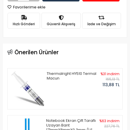
Favorilerime ekle
Hızlı Gönderi
Güvenli Alışveriş
İade ve Değişim
Önerilen Ürünler
Thermalright HY510 Termal
%31 indirim
Macun
165,13 TL
113,88 TL
Notebook Ekran Çift Taraflı
%63 indirim
Uzayan Bant
227,76 TL
171mmX8mmX0.3mm (1 Set