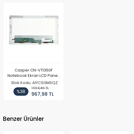
Casper CN-VTI350F
Notebook Ekran LCD Paneli
(Ref)
Stok Kodu: AIYCSGMSQZ
1.554,46 TL
%38
967,98 TL
Benzer Ürünler