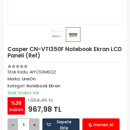
Casper CN-VTI350F Notebook Ekran LCD
Paneli (Ref)
Stok Kodu: AIYCSGMSQZ
Marka:
LineOn
Kategori:
Notebook Ekran
Stok: Stokta Var
1.554,46 TL
%38
967,98 TL
indirim
Sepete
Hemen Al
Ekle