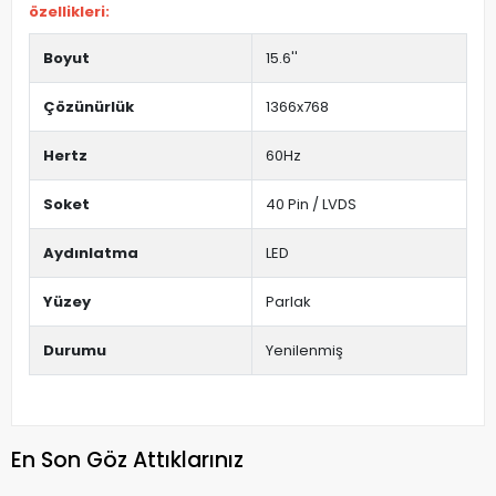
özellikleri:
Boyut
15.6''
Çözünürlük
1366x768
Hertz
60Hz
Soket
40 Pin / LVDS
Aydınlatma
LED
Yüzey
Parlak
Durumu
Yenilenmiş
En Son Göz Attıklarınız