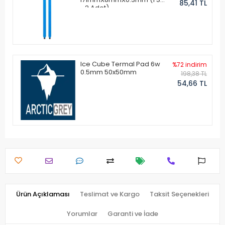
85,41 TL
- 2 Adet)
Ice Cube Termal Pad 6w
%72 indirim
0.5mm 50x50mm
198,38 TL
54,66 TL
Ürün Açıklaması
Teslimat ve Kargo
Taksit Seçenekleri
Yorumlar
Garanti ve İade