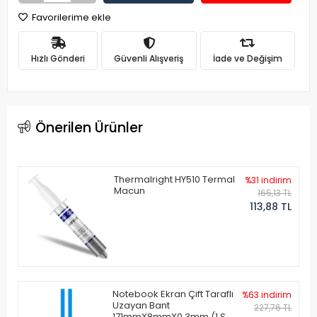
Favorilerime ekle
Hızlı Gönderi
Güvenli Alışveriş
İade ve Değişim
Önerilen Ürünler
Thermalright HY510 Termal
%31 indirim
Macun
165,13 TL
113,88 TL
Notebook Ekran Çift Taraflı
%63 indirim
Uzayan Bant
227,76 TL
171mmX8mmX0.3mm (1 Set