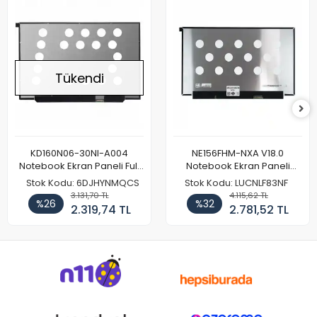
Tükendi
KD160N06-30NI-A004
NE156FHM-NXA V18.0
Notebook Ekran Paneli Full
Notebook Ekran Paneli
HD
144Hz
Stok Kodu: 6DJHYNMQCS
Stok Kodu: LUCNLF83NF
3.131,70 TL
4.115,62 TL
%26
%32
2.319,74 TL
2.781,52 TL