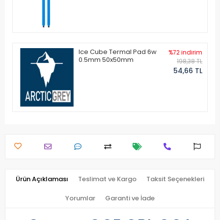
Ice Cube Termal Pad 6w
%72 indirim
0.5mm 50x50mm
198,38 TL
54,66 TL
Ürün Açıklaması
Teslimat ve Kargo
Taksit Seçenekleri
Yorumlar
Garanti ve İade