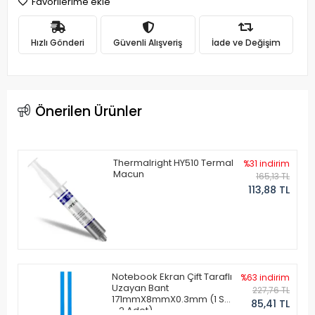
Favorilerime ekle
Hızlı Gönderi
Güvenli Alışveriş
İade ve Değişim
Önerilen Ürünler
Thermalright HY510 Termal
%31 indirim
Macun
165,13 TL
113,88 TL
Notebook Ekran Çift Taraflı
%63 indirim
Uzayan Bant
227,76 TL
171mmX8mmX0.3mm (1 Set
85,41 TL
- 2 Adet)