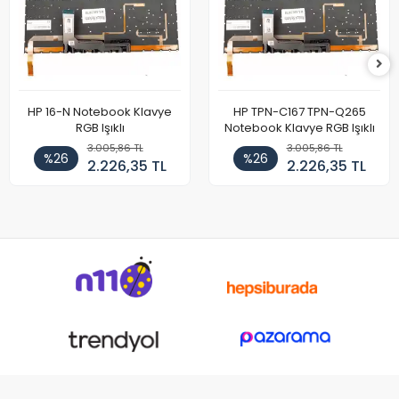
HP 16-N Notebook Klavye
HP TPN-C167 TPN-Q265
RGB Işıklı
Notebook Klavye RGB Işıklı
3.005,86 TL
3.005,86 TL
%26
%26
2.226,35 TL
2.226,35 TL