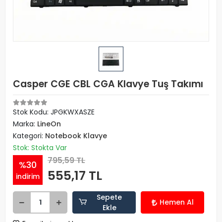
Casper CGE CBL CGA Klavye Tuş Takımı
Stok Kodu: JPGKWXASZE
Marka:
LineOn
Kategori:
Notebook Klavye
Stok: Stokta Var
795,59 TL
%30
555,17 TL
indirim
Sepete
Hemen Al
Ekle