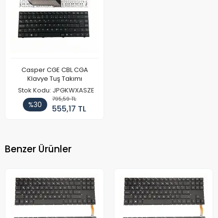
Casper CGE CBL CGA
Klavye Tuş Takımı
Stok Kodu: JPGKWXASZE
795,59 TL
%30
555,17 TL
Benzer Ürünler