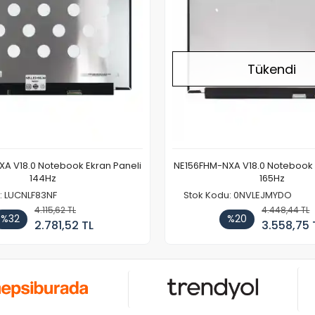
Tükendi
A V18.0 Notebook Ekran Paneli
NE156FHM-NXA V18.0 Notebook 
144Hz
165Hz
: LUCNLF83NF
Stok Kodu: 0NVLEJMYDO
4.115,62 TL
4.448,44 TL
%32
%20
2.781,52 TL
3.558,75 