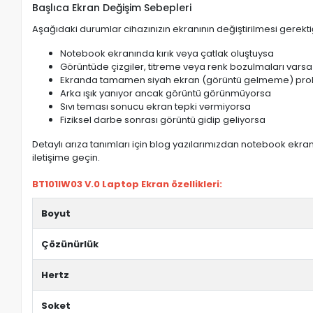
Başlıca Ekran Değişim Sebepleri
Aşağıdaki durumlar cihazınızın ekranının değiştirilmesi gerektiğ
Notebook ekranında kırık veya çatlak oluştuysa
Görüntüde çizgiler, titreme veya renk bozulmaları varsa
Ekranda tamamen siyah ekran (görüntü gelmeme) pro
Arka ışık yanıyor ancak görüntü görünmüyorsa
Sıvı teması sonucu ekran tepki vermiyorsa
Fiziksel darbe sonrası görüntü gidip geliyorsa
Detaylı arıza tanımları için blog yazılarımızdan notebook ekran 
iletişime geçin.
BT101IW03 V.0 Laptop Ekran özellikleri:
Boyut
Çözünürlük
Hertz
Soket