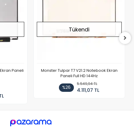
Tükendi
Ekran Paneli
Monster Tulpar T7 V21.2 Notebook Ekran
Paneli Full HD 144Hz
5.549,94 TL
%26
4.111,07 TL
TL