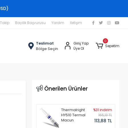
USD)
 Takip
Bayilik Başvurusu
Yardım
İletişim
0
Teslimat
Giriş Yap
Sepetim
Bölge Seçin
Üye Ol
Önerilen Ürünler
Thermalright
%31 indirim
HY510 Termal
165,13 TL
Macun
113,88 TL