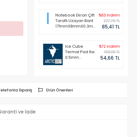
Notebook Ekran Çift
%63 indirim
Taraflı Uzayan Bant
227,76 TL
171mmX8mmX0.3mm
85,41 TL
(1 Set - 2 Adet)
Ice Cube
%72 indirim
Termal Pad 6w
198,38 TL
0.5mm
54,66 TL
50x50mm
Telefonla Sipariş
Ürün Önerileri
Garanti ve İade