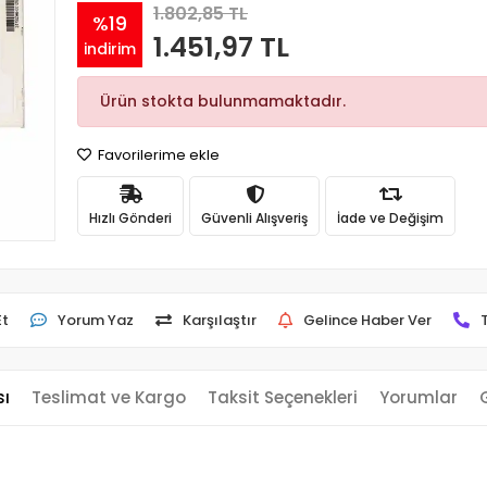
1.802,85 TL
%19
1.451,97 TL
indirim
Ürün stokta bulunmamaktadır.
Favorilerime ekle
Hızlı Gönderi
Güvenli Alışveriş
İade ve Değişim
Et
Yorum Yaz
Karşılaştır
Gelince Haber Ver
sı
Teslimat ve Kargo
Taksit Seçenekleri
Yorumlar