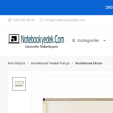
290
0212 433 38 33
info@notebookyedek.com
Kategoriler
Ana Sayfa
Notebook Yedek Parça
Notebook Ekran