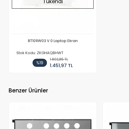
Tükendi
BT101IW03 V.0 Laptop Ekran
Stok Kodu: ZKGHAQBHWT
1.802,85 TL
%19
1.451,97 TL
Benzer Ürünler
Stokta Yok