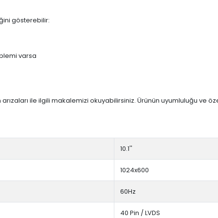
ini gösterebilir:
blemi varsa
arızaları ile ilgili makalemizi okuyabilirsiniz. Ürünün uyumluluğu ve ö
10.1''
1024x600
60Hz
40 Pin / LVDS