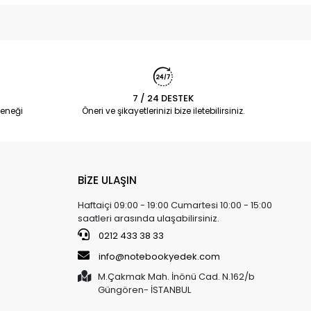
7 / 24 DESTEK
eneği
Öneri ve şikayetlerinizi bize iletebilirsiniz.
BİZE ULAŞIN
Haftaiçi 09:00 - 19:00 Cumartesi 10:00 - 15:00
saatleri arasında ulaşabilirsiniz.
0212 433 38 33
info@notebookyedek.com
M.Çakmak Mah. İnönü Cad. N.162/b
Güngören- İSTANBUL