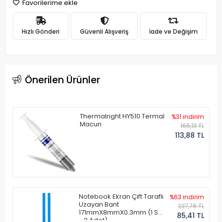
Favorilerime ekle
Hızlı Gönderi
Güvenli Alışveriş
İade ve Değişim
Önerilen Ürünler
Thermalright HY510 Termal
%31 indirim
Macun
165,13 TL
113,88 TL
Notebook Ekran Çift Taraflı
%63 indirim
Uzayan Bant
227,76 TL
171mmX8mmX0.3mm (1 Set
85,41 TL
- 2 Adet)