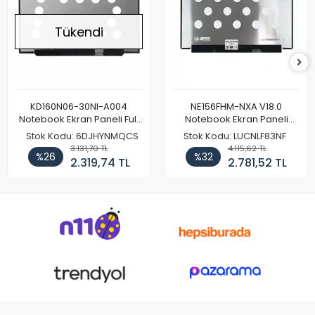
Tükendi
KD160N06-30NI-A004
NE156FHM-NXA V18.0
Notebook Ekran Paneli Full
Notebook Ekran Paneli
HD
144Hz
Stok Kodu: 6DJHYNMQCS
Stok Kodu: LUCNLF83NF
3.131,70 TL
4.115,62 TL
%26
%32
2.319,74 TL
2.781,52 TL