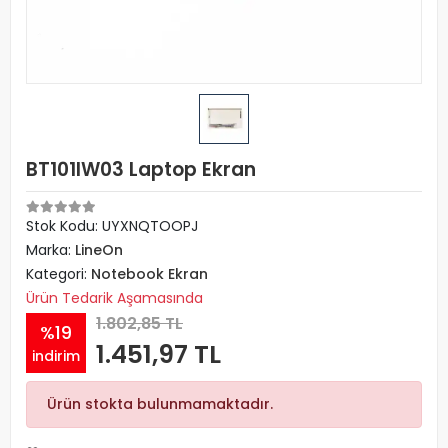
BT101IW03 Laptop Ekran
Stok Kodu: UYXNQTOOPJ
Marka:
LineOn
Kategori:
Notebook Ekran
Ürün Tedarik Aşamasında
1.802,85 TL
%19
1.451,97 TL
indirim
Ürün stokta bulunmamaktadır.