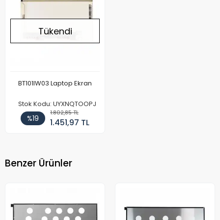
Tükendi
BT101IW03 Laptop Ekran
Stok Kodu: UYXNQTOOPJ
1.802,85 TL
%19
1.451,97 TL
Benzer Ürünler