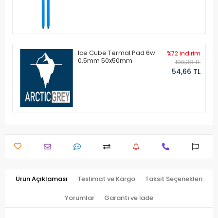
Ice Cube Termal Pad 6w
%72 indirim
0.5mm 50x50mm
198,38 TL
54,66 TL
Ürün Açıklaması
Teslimat ve Kargo
Taksit Seçenekleri
Yorumlar
Garanti ve İade