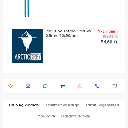
Ice Cube Termal Pad 6w
%72 indirim
0.5mm 50x50mm
198,38 TL
54,66 TL
Ürün Açıklaması
Teslimat ve Kargo
Taksit Seçenekleri
Yorumlar
Garanti ve İade