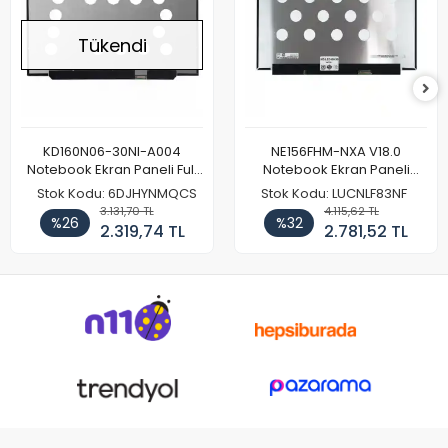
Tükendi
KD160N06-30NI-A004
NE156FHM-NXA V18.0
Notebook Ekran Paneli Full
Notebook Ekran Paneli
HD
144Hz
Stok Kodu: 6DJHYNMQCS
Stok Kodu: LUCNLF83NF
3.131,70 TL
4.115,62 TL
%26
%32
2.319,74 TL
2.781,52 TL