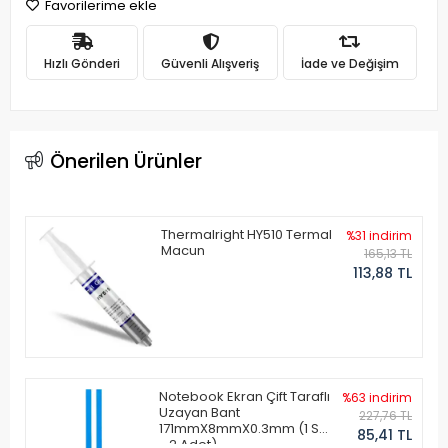
Favorilerime ekle
Hızlı Gönderi
Güvenli Alışveriş
İade ve Değişim
Önerilen Ürünler
Thermalright HY510 Termal
%31 indirim
Macun
165,13 TL
113,88 TL
Notebook Ekran Çift Taraflı
%63 indirim
Uzayan Bant
227,76 TL
171mmX8mmX0.3mm (1 Set
85,41 TL
- 2 Adet)