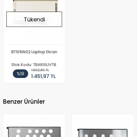
Tükendi
BT101IW02 Laptop Ekran
Stok Kodu: TBARSIUVTB
1.802,85 TL
%19
1.451,97 TL
Benzer Ürünler