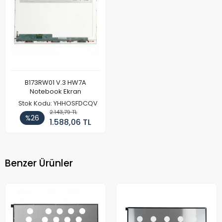
B173RW01 V.3 HW7A
Notebook Ekran
Stok Kodu: YHHOSFDCQV
2.143,79 TL
%26
1.588,06 TL
Benzer Ürünler