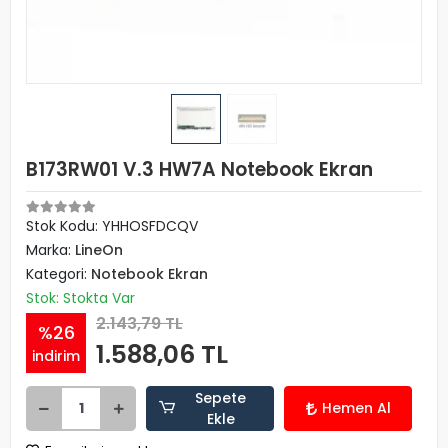
B173RW01 V.3 HW7A Notebook Ekran
Stok Kodu: YHHOSFDCQV
Marka:
LineOn
Kategori:
Notebook Ekran
Stok: Stokta Var
2.143,79 TL
%26
1.588,06 TL
indirim
Sepete
Hemen Al
Ekle