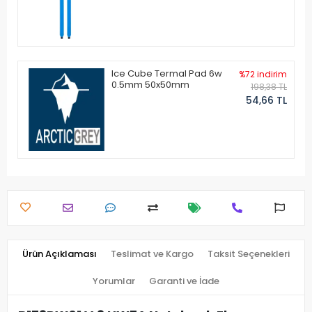
Ice Cube Termal Pad 6w
%72 indirim
0.5mm 50x50mm
198,38 TL
54,66 TL
Ürün Açıklaması
Teslimat ve Kargo
Taksit Seçenekleri
Yorumlar
Garanti ve İade