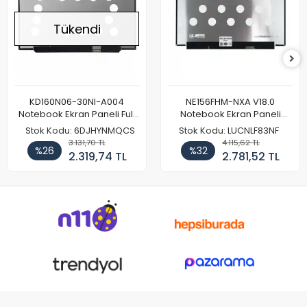
Tükendi
KD160N06-30NI-A004
NE156FHM-NXA V18.0
Notebook Ekran Paneli Full
Notebook Ekran Paneli
HD
144Hz
Stok Kodu: 6DJHYNMQCS
Stok Kodu: LUCNLF83NF
3.131,70 TL
4.115,62 TL
%26
%32
2.319,74 TL
2.781,52 TL