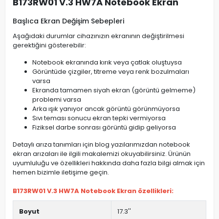
B173RW01 V.3 HW7A Notebook Ekran
Başlıca Ekran Değişim Sebepleri
Aşağıdaki durumlar cihazınızın ekranının değiştirilmesi
gerektiğini gösterebilir:
Notebook ekranında kırık veya çatlak oluştuysa
Görüntüde çizgiler, titreme veya renk bozulmaları
varsa
Ekranda tamamen siyah ekran (görüntü gelmeme)
problemi varsa
Arka ışık yanıyor ancak görüntü görünmüyorsa
Sıvı teması sonucu ekran tepki vermiyorsa
Fiziksel darbe sonrası görüntü gidip geliyorsa
Detaylı arıza tanımları için blog yazılarımızdan notebook
ekran arızaları ile ilgili makalemizi okuyabilirsiniz. Ürünün
uyumluluğu ve özellikleri hakkında daha fazla bilgi almak için
hemen bizimle iletişime geçin.
B173RW01 V.3 HW7A Notebook Ekran özellikleri:
Boyut
17.3''