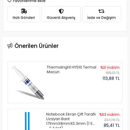
Favorilerime ekle
Hızlı Gönderi
Güvenli Alışveriş
İade ve Değişim
Önerilen Ürünler
Thermalright HY510 Termal
%31 indirim
Macun
165,13 TL
113,88 TL
Notebook Ekran Çift Taraflı
%63 indirim
Uzayan Bant
227,76 TL
171mmX8mmX0.3mm (1 Set
85,41 TL
- 2 Adet)