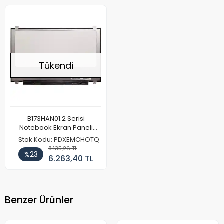
Tükendi
B173HAN01.2 Serisi
Notebook Ekran Paneli
(120hz Full HD)
Stok Kodu: PDXEMCHOTQ
8.135,26 TL
%23
6.263,40 TL
Benzer Ürünler