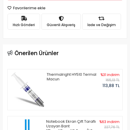
Favorilerime ekle
Hızlı Gönderi
Güvenli Alışveriş
İade ve Değişim
Önerilen Ürünler
Thermalright HY510 Termal
%31 indirim
Macun
165,13 TL
113,88 TL
Notebook Ekran Çift Taraflı
%63 indirim
Uzayan Bant
227,76 TL