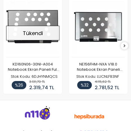
Tükendi
KD160N06-30NI-A004
NE156FHM-NXA V18.0
Notebook Ekran Paneli Full
Notebook Ekran Paneli
HD
144Hz
Stok Kodu: 6DJHYNMQCS
Stok Kodu: LUCNLF83NF
3.131,70 TL
4.115,62 TL
%26
%32
2.319,74 TL
2.781,52 TL