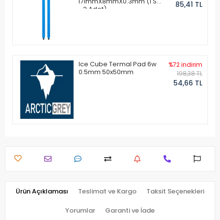
171mmX8mmX0.3mm (1 Set
85,41 TL
- 2 Adet)
Ice Cube Termal Pad 6w
%72 indirim
0.5mm 50x50mm
198,38 TL
54,66 TL
Ürün Açıklaması
Teslimat ve Kargo
Taksit Seçenekleri
Yorumlar
Garanti ve İade