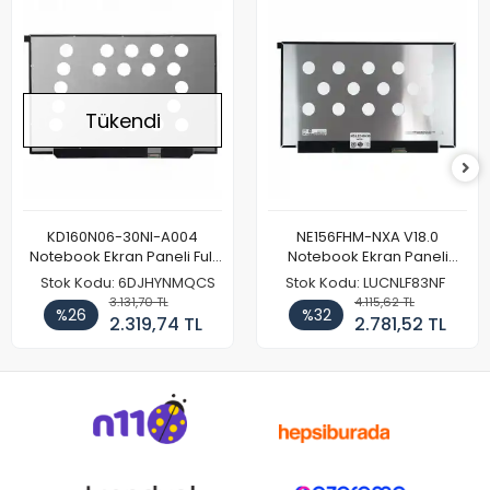
Tükendi
KD160N06-30NI-A004
NE156FHM-NXA V18.0
Notebook Ekran Paneli Full
Notebook Ekran Paneli
HD
144Hz
Stok Kodu: 6DJHYNMQCS
Stok Kodu: LUCNLF83NF
3.131,70 TL
4.115,62 TL
%26
%32
2.319,74 TL
2.781,52 TL