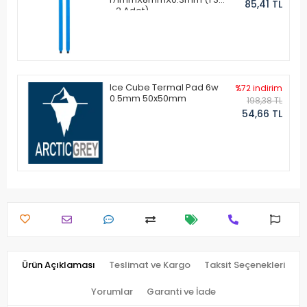
85,41 TL
- 2 Adet)
Ice Cube Termal Pad 6w
%72 indirim
0.5mm 50x50mm
198,38 TL
54,66 TL
Ürün Açıklaması
Teslimat ve Kargo
Taksit Seçenekleri
Yorumlar
Garanti ve İade