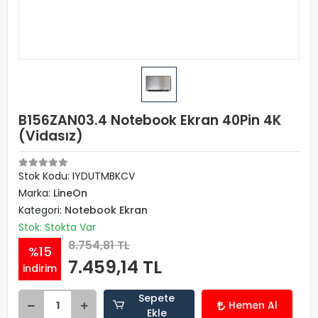
B156ZAN03.4 Notebook Ekran 40Pin 4K
(Vidasız)
Stok Kodu: IYDUTMBKCV
Marka:
LineOn
Kategori:
Notebook Ekran
Stok: Stokta Var
8.754,81 TL
%15
7.459,14 TL
indirim
Sepete
Hemen Al
Ekle