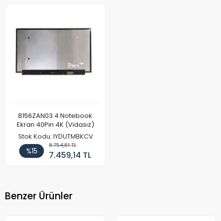
B156ZAN03.4 Notebook
Ekran 40Pin 4K (Vidasız)
Stok Kodu: IYDUTMBKCV
8.754,81 TL
%15
7.459,14 TL
Benzer Ürünler