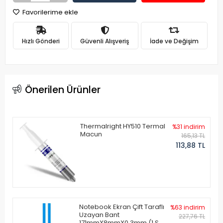
Favorilerime ekle
Hızlı Gönderi
Güvenli Alışveriş
İade ve Değişim
Önerilen Ürünler
Thermalright HY510 Termal
%31 indirim
Macun
165,13 TL
113,88 TL
Notebook Ekran Çift Taraflı
%63 indirim
Uzayan Bant
227,76 TL
171mmX8mmX0.3mm (1 Set