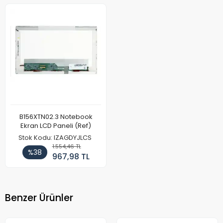
B156XTN02.3 Notebook
Ekran LCD Paneli (Ref)
Stok Kodu: IZAGDYJLCS
1.554,46 TL
%38
967,98 TL
Benzer Ürünler