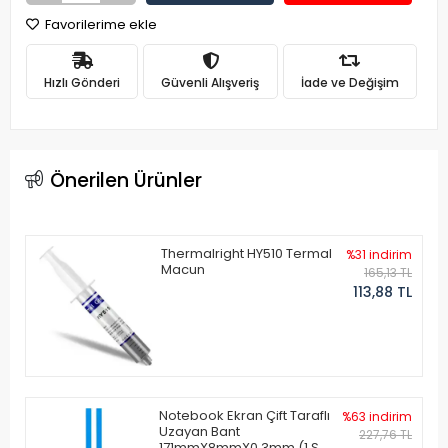
Favorilerime ekle
Hızlı Gönderi
Güvenli Alışveriş
İade ve Değişim
Önerilen Ürünler
Thermalright HY510 Termal
%31 indirim
Macun
165,13 TL
113,88 TL
Notebook Ekran Çift Taraflı
%63 indirim
Uzayan Bant
227,76 TL
171mmX8mmX0.3mm (1 Set