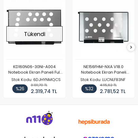
Tükendi
KD160N06-30NI-A004
NE156FHM-NXA V18.0
Notebook Ekran Paneli Full
Notebook Ekran Paneli
HD
144Hz
Stok Kodu: 6DJHYNMQCS
Stok Kodu: LUCNLF83NF
3.131,70 TL
4.115,62 TL
%26
%32
2.319,74 TL
2.781,52 TL