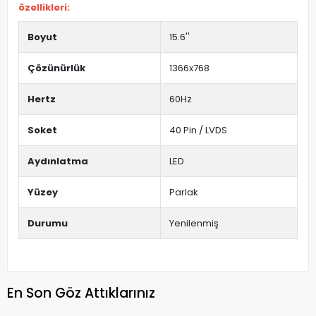
özellikleri:
Boyut
15.6''
Çözünürlük
1366x768
Hertz
60Hz
Soket
40 Pin / LVDS
Aydınlatma
LED
Yüzey
Parlak
Durumu
Yenilenmiş
En Son Göz Attıklarınız