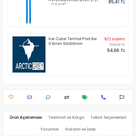
85,41 TL
- 2 Adet)
Ice Cube Termal Pad 6w
%72 indirim
0.5mm 50x50mm
198,38 TL
54,66 TL
Ürün Açıklaması
Teslimat ve Kargo
Taksit Seçenekleri
Yorumlar
Garanti ve İade