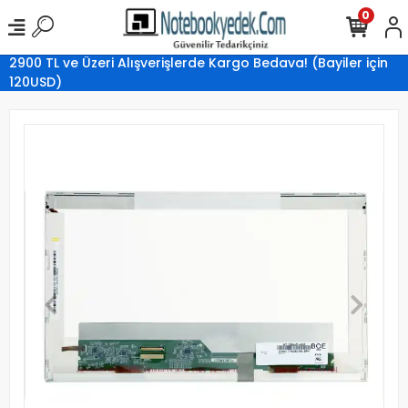
0
2900 TL ve Üzeri Alışverişlerde Kargo Bedava! (Bayiler için
120USD)