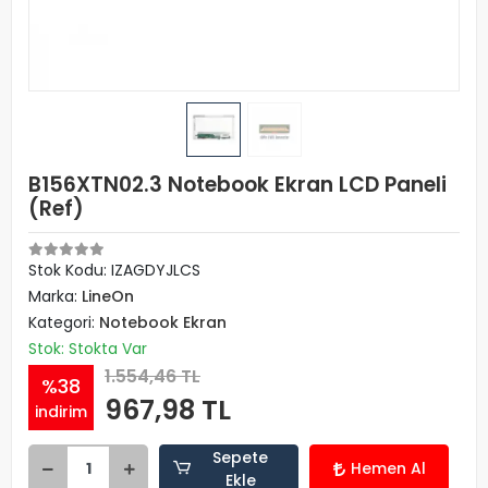
B156XTN02.3 Notebook Ekran LCD Paneli
(Ref)
Stok Kodu: IZAGDYJLCS
Marka:
LineOn
Kategori:
Notebook Ekran
Stok: Stokta Var
1.554,46 TL
%38
967,98 TL
indirim
Sepete
Hemen Al
Ekle