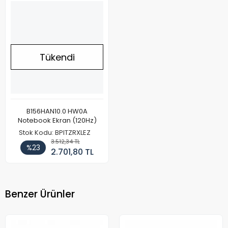
Tükendi
B156HAN10.0 HW0A
Notebook Ekran (120Hz)
Stok Kodu: BPITZRXLEZ
3.512,34 TL
%23
2.701,80 TL
Benzer Ürünler