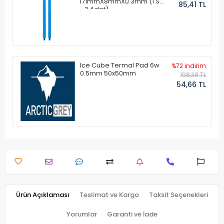
171mmX8mmX0.3mm (1 Set
85,41 TL
- 2 Adet)
Ice Cube Termal Pad 6w
%72 indirim
0.5mm 50x50mm
198,38 TL
54,66 TL
Ürün Açıklaması
Teslimat ve Kargo
Taksit Seçenekleri
Yorumlar
Garanti ve İade