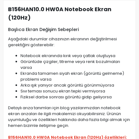
B156HAN10.0 HW0A Notebook Ekran
(120Hz)
Başlıca Ekran Değişim Sebepleri
Aşağıdaki durumlar cihazınızın ekranının değiştirilmesi
gerektiğini gösterebilir:
Notebook ekranında kırık veya çatlak oluştuysa
Görüntüde çizgiler, titreme veya renk bozulmaları
varsa
Ekranda tamamen siyah ekran (görüntü gelmeme)
problemi varsa
Arka ışık yanıyor ancak görüntü görünmüyorsa
Sıvı teması sonucu ekran tepki vermiyorsa
Fiziksel darbe sonrası görüntü gidip geliyorsa
Detaylı arıza tanımları için blog yazılarımızdan notebook
ekran arızaları ile ilgili makalemizi okuyabilirsiniz. Ürünün
uyumluluğu ve özellikleri hakkında daha fazla bilgi almak için
hemen bizimle iletişime geçin.
B156HAN10.0 HW0A Notebook Ekran (120Hz) özellikleri: