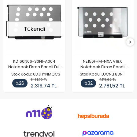
Tükendi
KD160N06-30NI-A004
NE156FHM-NXA V18.0
Notebook Ekran Paneli Full
Notebook Ekran Paneli
HD
144Hz
Stok Kodu: 6DJHYNMQCS
Stok Kodu: LUCNLF83NF
3.131,70 TL
4.115,62 TL
%26
%32
2.319,74 TL
2.781,52 TL