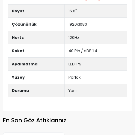
Boyut
15.6''
Çözünürlük
1920x1080
Hertz
120Hz
Soket
40 Pin / eDP 1.4
Aydınlatma
LED IPS
Yüzey
Parlak
Durumu
Yeni
En Son Göz Attıklarınız