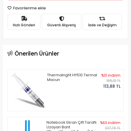
Favorilerime ekle
Hızlı Gönderi
Güvenli Alışveriş
İade ve Değişim
Önerilen Ürünler
Thermalright HY510 Termal
%31 indirim
Macun
165,13 TL
113,88 TL
Notebook Ekran Çift Taraflı
%63 indirim
Uzayan Bant
227,76 TL