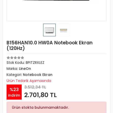
B156HAN10.0 HW0A Notebook Ekran
(120Hz)
Stok Kodu: BPITZRXLEZ
Marka:
LineOn
Kategori:
Notebook Ekran
Ürün Tedarik Aşamasında
3.512,34 TL
%23
2.701,80 TL
indirim
Ürün stokta bulunmamaktadır.