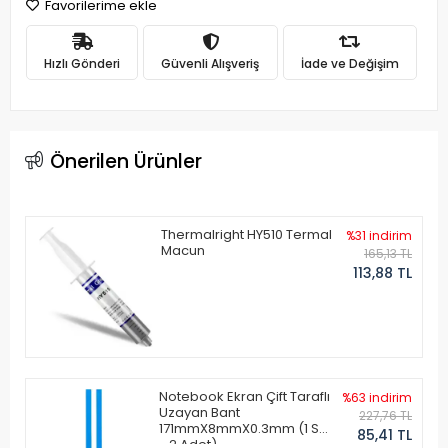
Favorilerime ekle
Hızlı Gönderi
Güvenli Alışveriş
İade ve Değişim
Önerilen Ürünler
Thermalright HY510 Termal
%31 indirim
Macun
165,13 TL
113,88 TL
Notebook Ekran Çift Taraflı
%63 indirim
Uzayan Bant
227,76 TL
171mmX8mmX0.3mm (1 Set
85,41 TL
- 2 Adet)