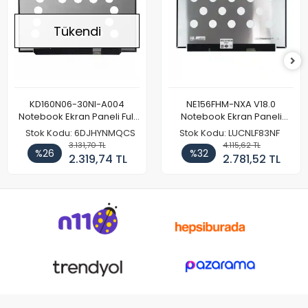
Tükendi
KD160N06-30NI-A004
NE156FHM-NXA V18.0
Notebook Ekran Paneli Full
Notebook Ekran Paneli
HD
144Hz
Stok Kodu: 6DJHYNMQCS
Stok Kodu: LUCNLF83NF
3.131,70 TL
4.115,62 TL
%26
%32
2.319,74 TL
2.781,52 TL