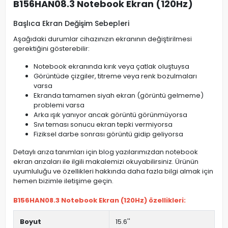
B156HAN08.3 Notebook Ekran (120Hz)
Başlıca Ekran Değişim Sebepleri
Aşağıdaki durumlar cihazınızın ekranının değiştirilmesi
gerektiğini gösterebilir:
Notebook ekranında kırık veya çatlak oluştuysa
Görüntüde çizgiler, titreme veya renk bozulmaları
varsa
Ekranda tamamen siyah ekran (görüntü gelmeme)
problemi varsa
Arka ışık yanıyor ancak görüntü görünmüyorsa
Sıvı teması sonucu ekran tepki vermiyorsa
Fiziksel darbe sonrası görüntü gidip geliyorsa
Detaylı arıza tanımları için blog yazılarımızdan notebook
ekran arızaları ile ilgili makalemizi okuyabilirsiniz. Ürünün
uyumluluğu ve özellikleri hakkında daha fazla bilgi almak için
hemen bizimle iletişime geçin.
B156HAN08.3 Notebook Ekran (120Hz) özellikleri:
Boyut
15.6''