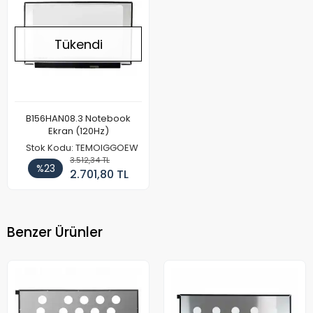
Tükendi
B156HAN08.3 Notebook
Ekran (120Hz)
Stok Kodu: TEMOIGGOEW
3.512,34 TL
%23
2.701,80 TL
Benzer Ürünler