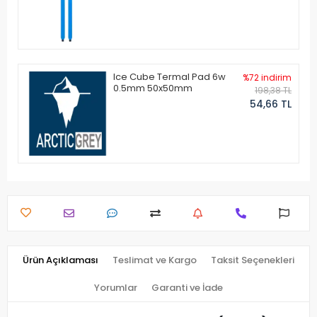
Ice Cube Termal Pad 6w
%72 indirim
0.5mm 50x50mm
198,38 TL
54,66 TL
Ürün Açıklaması
Teslimat ve Kargo
Taksit Seçenekleri
Yorumlar
Garanti ve İade