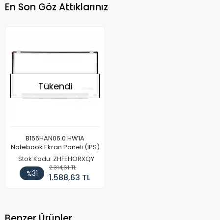
En Son Göz Attıklarınız
Tükendi
B156HAN06.0 HW1A
Notebook Ekran Paneli (IPS)
Stok Kodu: ZHFEHORXQY
2.314,61 TL
%31
1.588,63 TL
Benzer Ürünler