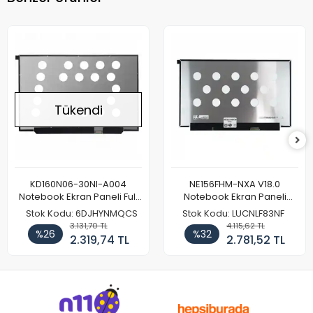
Tükendi
KD160N06-30NI-A004
NE156FHM-NXA V18.0
Notebook Ekran Paneli Full
Notebook Ekran Paneli
HD
144Hz
Stok Kodu: 6DJHYNMQCS
Stok Kodu: LUCNLF83NF
3.131,70 TL
4.115,62 TL
%26
%32
2.319,74 TL
2.781,52 TL