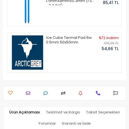
171mmX8mmX0.3mm (1 Set
85,41 TL
- 2 Adet)
Ice Cube Termal Pad 6w
%72 indirim
0.5mm 50x50mm
198,38 TL
54,66 TL
Ürün Açıklaması
Teslimat ve Kargo
Taksit Seçenekleri
Yorumlar
Garanti ve İade