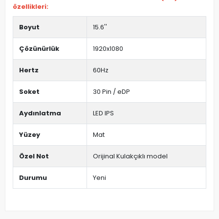
özellikleri:
Boyut
15.6''
Çözünürlük
1920x1080
Hertz
60Hz
Soket
30 Pin / eDP
Aydınlatma
LED IPS
Yüzey
Mat
Özel Not
Orijinal Kulakçıklı model
Durumu
Yeni