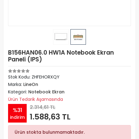
B156HAN06.0 HW1A Notebook Ekran
Paneli (IPS)
Stok Kodu: ZHFEHORXQY
Marka:
LineOn
Kategori:
Notebook Ekran
Ürün Tedarik Aşamasında
2.314,61 TL
%31
1.588,63 TL
indirim
Ürün stokta bulunmamaktadır.