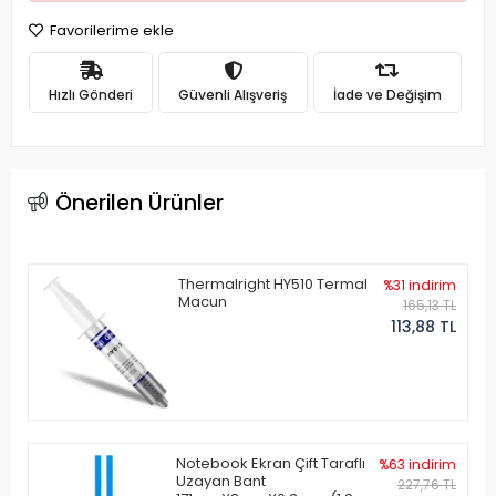
Favorilerime ekle
Hızlı Gönderi
Güvenli Alışveriş
İade ve Değişim
Önerilen Ürünler
Thermalright HY510 Termal
%31 indirim
Macun
165,13 TL
113,88 TL
Notebook Ekran Çift Taraflı
%63 indirim
Uzayan Bant
227,76 TL