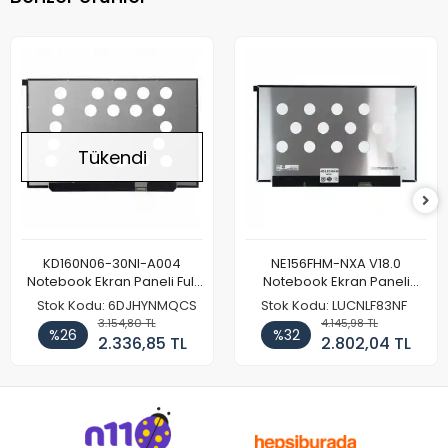
Tükendi
KD160N06-30NI-A004
NE156FHM-NXA V18.0
Notebook Ekran Paneli Full
Notebook Ekran Paneli
HD
144Hz
Stok Kodu: 6DJHYNMQCS
Stok Kodu: LUCNLF83NF
3.154,80 TL
4.145,98 TL
%26
%32
2.336,85 TL
2.802,04 TL