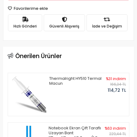
Favorilerime ekle
Hızlı Gönderi
Güvenli Alışveriş
İade ve Değişim
Önerilen Ürünler
Thermalright HY510 Termal
%31 indirim
Macun
166,34 TL
114,72 TL
Notebook Ekran Çift Taraflı
%63 indirim
Uzayan Bant
229,44 TL