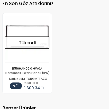
En Son Göz Attıklarınız
Tükendi
B156HAN06.0 HW0A
Notebook Ekran Paneli (IPS)
Stok Kodu: TURGMTTAZG
2.331,68 TL
%31
1.600,34 TL
Benzer Ürünler