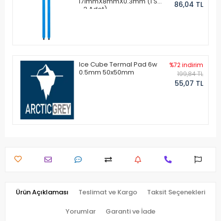
171mmX8mmX0.3mm (1 Set
86,04 TL
- 2 Adet)
Ice Cube Termal Pad 6w
%72 indirim
0.5mm 50x50mm
199,84 TL
55,07 TL
Ürün Açıklaması
Teslimat ve Kargo
Taksit Seçenekleri
Yorumlar
Garanti ve İade