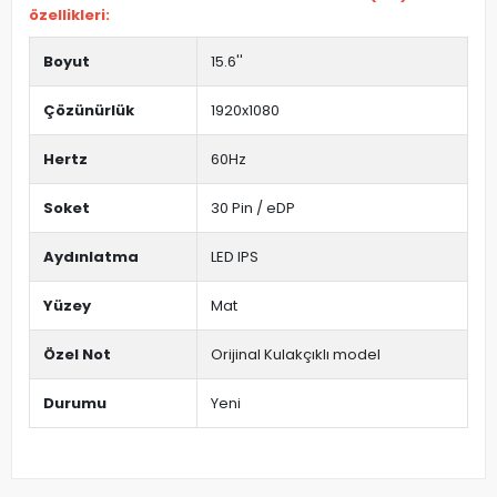
özellikleri:
Boyut
15.6''
Çözünürlük
1920x1080
Hertz
60Hz
Soket
30 Pin / eDP
Aydınlatma
LED IPS
Yüzey
Mat
Özel Not
Orijinal Kulakçıklı model
Durumu
Yeni