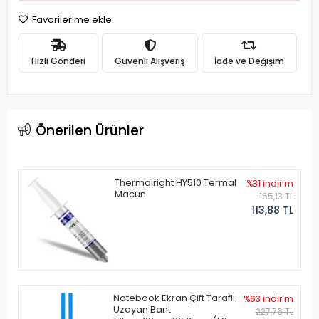
Favorilerime ekle
Hızlı Gönderi
Güvenli Alışveriş
İade ve Değişim
Önerilen Ürünler
Thermalright HY510 Termal
%31 indirim
Macun
165,13 TL
113,88 TL
Notebook Ekran Çift Taraflı
%63 indirim
Uzayan Bant
227,76 TL