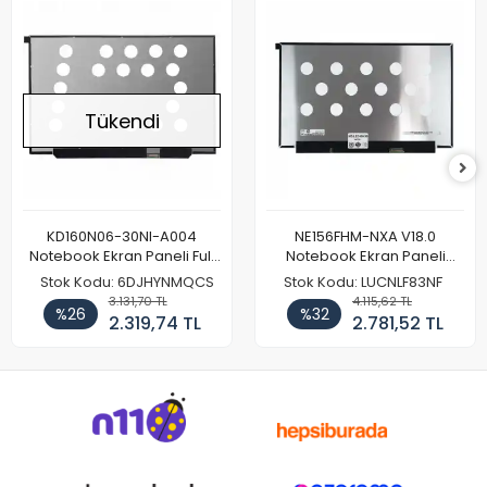
Tükendi
KD160N06-30NI-A004
NE156FHM-NXA V18.0
Notebook Ekran Paneli Full
Notebook Ekran Paneli
HD
144Hz
Stok Kodu: 6DJHYNMQCS
Stok Kodu: LUCNLF83NF
3.131,70 TL
4.115,62 TL
%26
%32
2.319,74 TL
2.781,52 TL