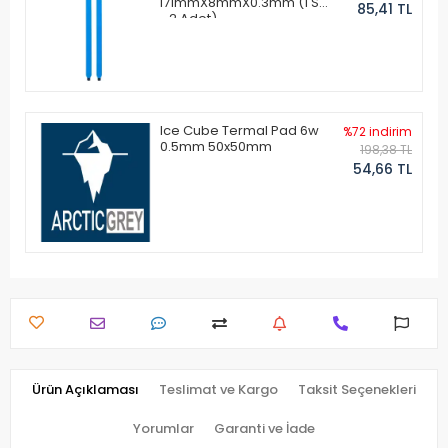
171mmX8mmX0.3mm (1 Set
85,41 TL
- 2 Adet)
Ice Cube Termal Pad 6w
%72 indirim
0.5mm 50x50mm
198,38 TL
54,66 TL
Ürün Açıklaması
Teslimat ve Kargo
Taksit Seçenekleri
Yorumlar
Garanti ve İade