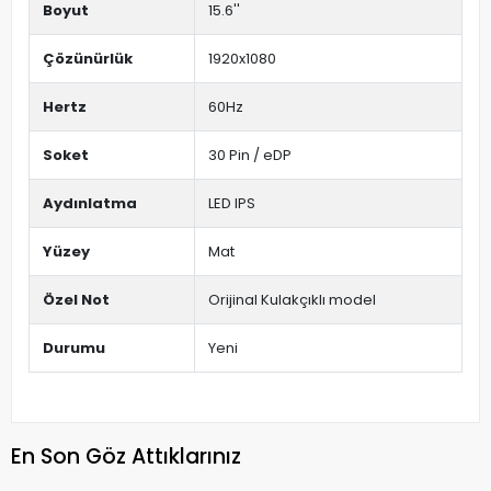
Boyut
15.6''
Çözünürlük
1920x1080
Hertz
60Hz
Soket
30 Pin / eDP
Aydınlatma
LED IPS
Yüzey
Mat
Özel Not
Orijinal Kulakçıklı model
Durumu
Yeni
En Son Göz Attıklarınız