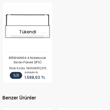
Tükendi
B156HAN04.4 Notebook
Ekran Paneli (IPS)
Stok Kodu: NHXAKRQXYL
2.314,61 TL
%31
1.588,63 TL
Benzer Ürünler