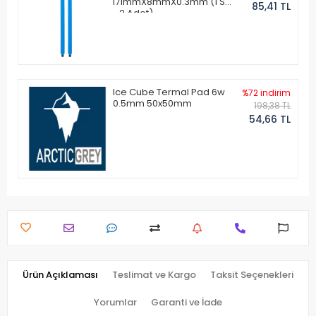
171mmX8mmX0.3mm (1 Set
85,41 TL
- 2 Adet)
Ice Cube Termal Pad 6w
%72 indirim
0.5mm 50x50mm
198,38 TL
54,66 TL
Ürün Açıklaması
Teslimat ve Kargo
Taksit Seçenekleri
Yorumlar
Garanti ve İade