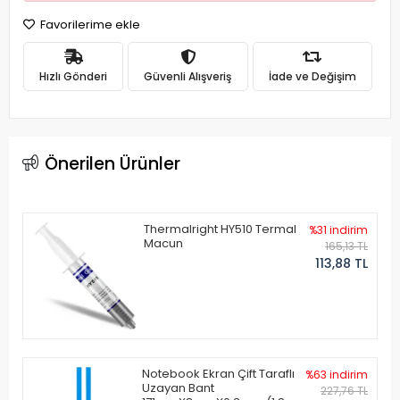
Favorilerime ekle
Hızlı Gönderi
Güvenli Alışveriş
İade ve Değişim
Önerilen Ürünler
Thermalright HY510 Termal
%31 indirim
Macun
165,13 TL
113,88 TL
Notebook Ekran Çift Taraflı
%63 indirim
Uzayan Bant
227,76 TL