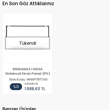
En Son Göz Attıklarınız
Tükendi
B156HAN04.1 HW3A
Notebook Ekran Paneli (IPS)
Stok Kodu: WNXPTBTTXG
2.314,61 TL
%31
1.588,63 TL
Benzer Ürünler