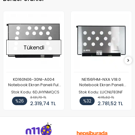
Tükendi
KD160N06-30NI-A004
NE156FHM-NXA V18.0
Notebook Ekran Paneli Full
Notebook Ekran Paneli
HD
144Hz
Stok Kodu: 6DJHYNMQCS
Stok Kodu: LUCNLF83NF
3.131,70 TL
4.115,62 TL
%26
%32
2.319,74 TL
2.781,52 TL