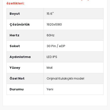
özellikleri:
Boyut
15.6''
Çözünürlük
1920x1080
Hertz
60Hz
Soket
30 Pin / eDP
Aydınlatma
LED IPS
Yüzey
Mat
Özel Not
Orijinal Kulakçıklı model
Durumu
Yeni