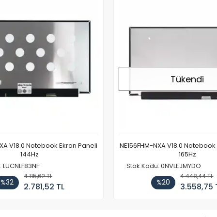
Tükendi
A V18.0 Notebook Ekran Paneli
NE156FHM-NXA V18.0 Notebook 
144Hz
165Hz
: LUCNLF83NF
Stok Kodu: 0NVLEJMYDO
4.115,62 TL
4.448,44 TL
%32
%20
2.781,52 TL
3.558,75 