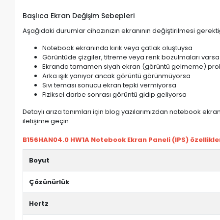
Başlıca Ekran Değişim Sebepleri
Aşağıdaki durumlar cihazınızın ekranının değiştirilmesi gerektiğ
Notebook ekranında kırık veya çatlak oluştuysa
Görüntüde çizgiler, titreme veya renk bozulmaları varsa
Ekranda tamamen siyah ekran (görüntü gelmeme) pro
Arka ışık yanıyor ancak görüntü görünmüyorsa
Sıvı teması sonucu ekran tepki vermiyorsa
Fiziksel darbe sonrası görüntü gidip geliyorsa
Detaylı arıza tanımları için blog yazılarımızdan notebook ekran 
iletişime geçin.
B156HAN04.0 HW1A Notebook Ekran Paneli (IPS) özellikler
Boyut
Çözünürlük
Hertz