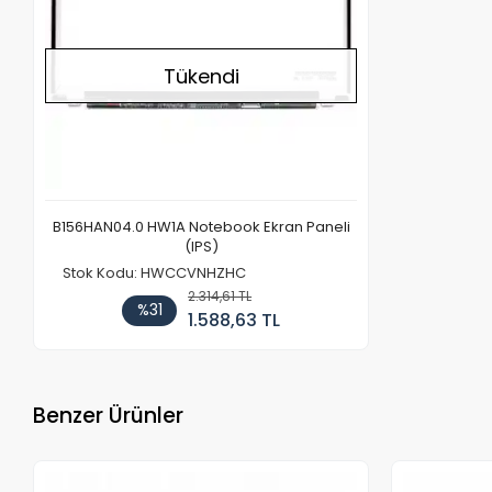
Tükendi
B156HAN04.0 HW1A Notebook Ekran Paneli
(IPS)
Stok Kodu: HWCCVNHZHC
2.314,61 TL
%31
1.588,63 TL
Benzer Ürünler