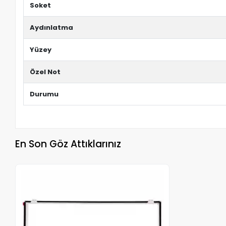
Soket
Aydınlatma
Yüzey
Özel Not
Durumu
En Son Göz Attıklarınız
Stokta Yok