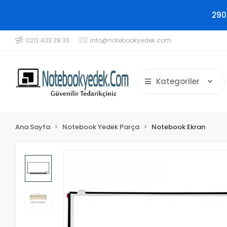
290
0212 433 38 33
info@notebookyedek.com
Kategoriler
Ana Sayfa
Notebook Yedek Parça
Notebook Ekran