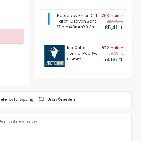
Notebook Ekran Çift
%63 indirim
Taraflı Uzayan Bant
227,76 TL
171mmX8mmX0.3mm
85,41 TL
(1 Set - 2 Adet)
Ice Cube
%72 indirim
Termal Pad 6w
198,38 TL
0.5mm
54,66 TL
50x50mm
Telefonla Sipariş
Ürün Önerileri
Garanti ve İade