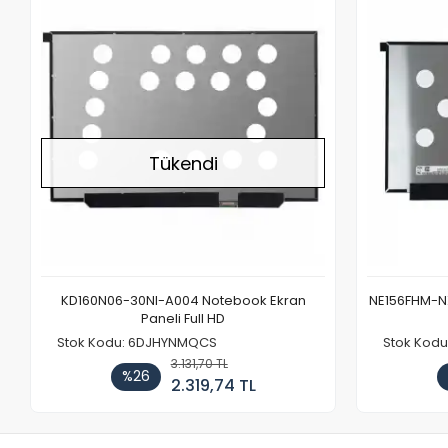
Stokta Yok
Tükendi
KD160N06-30NI-A004 Notebook Ekran
NE156FHM-NX
Paneli Full HD
Stok Kodu: 6DJHYNMQCS
Stok Kodu
3.131,70 TL
%26
2.319,74 TL