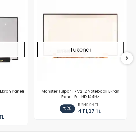
Stokta Yok
Stokta Yok
Tükendi
Ekran Paneli
Monster Tulpar T7 V21.2 Notebook Ekran
Paneli Full HD 144Hz
5.549,94 TL
%26
4.111,07 TL
TL