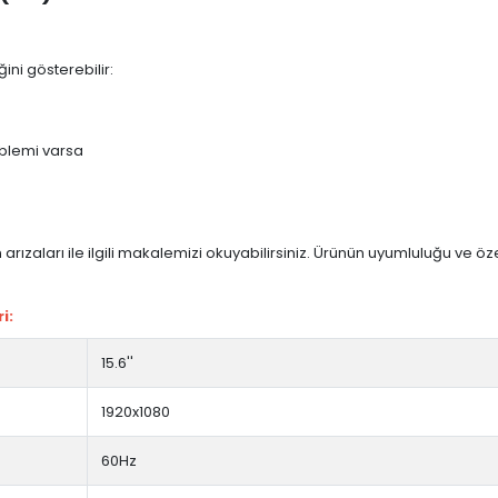
ini gösterebilir:
blemi varsa
arızaları ile ilgili makalemizi okuyabilirsiniz. Ürünün uyumluluğu ve ö
i:
15.6''
1920x1080
60Hz