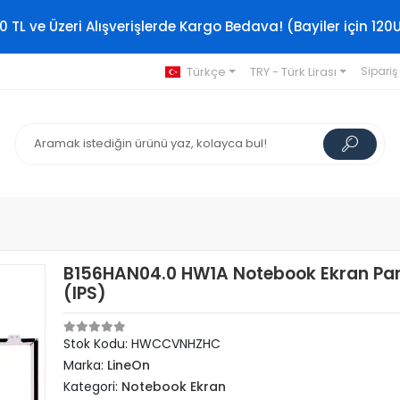
0 TL ve Üzeri Alışverişlerde Kargo Bedava! (Bayiler için 120
Türkçe
TRY - Türk Lirası
Sipariş
B156HAN04.0 HW1A Notebook Ekran Pan
(IPS)
Stok Kodu: HWCCVNHZHC
Marka:
LineOn
Kategori:
Notebook Ekran