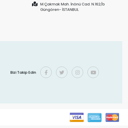
M.Çakmak Mah. İnönü Cad. N.162/b
Güngören- İSTANBUL
Bizi Takip Edin