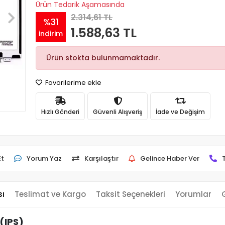
Ürün Tedarik Aşamasında
2.314,61 TL
%31
1.588,63 TL
indirim
Ürün stokta bulunmamaktadır.
Favorilerime ekle
Hızlı Gönderi
Güvenli Alışveriş
İade ve Değişim
Et
Yorum Yaz
Karşılaştır
Gelince Haber Ver
sı
Teslimat ve Kargo
Taksit Seçenekleri
Yorumlar
(IPS)