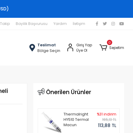
USD)
 Takip
Bayilik Başvurusu
Yardım
İletişim
0
Teslimat
Giriş Yap
Sepetim
Bölge Seçin
Üye Ol
eli
Önerilen Ürünler
Thermalright
%31 indirim
HY510 Termal
165,13 TL
Macun
113,88 TL