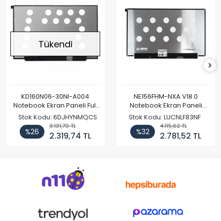
Tükendi
KD160N06-30NI-A004
NE156FHM-NXA V18.0
Notebook Ekran Paneli Full
Notebook Ekran Paneli
HD
144Hz
Stok Kodu: 6DJHYNMQCS
Stok Kodu: LUCNLF83NF
3.131,70 TL
4.115,62 TL
%26
%32
2.319,74 TL
2.781,52 TL