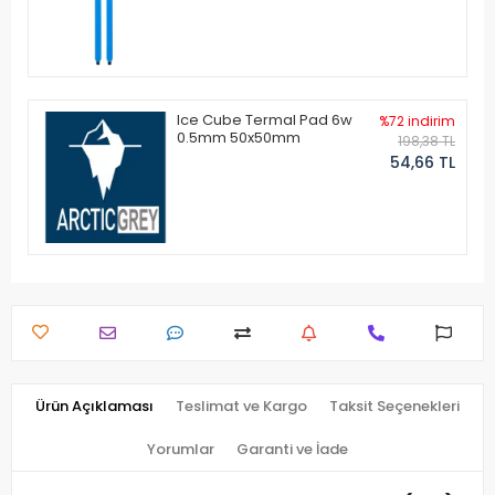
Ice Cube Termal Pad 6w
%72 indirim
0.5mm 50x50mm
198,38 TL
54,66 TL
Ürün Açıklaması
Teslimat ve Kargo
Taksit Seçenekleri
Yorumlar
Garanti ve İade