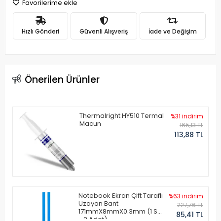
Favorilerime ekle
Hızlı Gönderi
Güvenli Alışveriş
İade ve Değişim
Önerilen Ürünler
Thermalright HY510 Termal
%31 indirim
Macun
165,13 TL
113,88 TL
Notebook Ekran Çift Taraflı
%63 indirim
Uzayan Bant
227,76 TL
171mmX8mmX0.3mm (1 Set
85,41 TL
- 2 Adet)