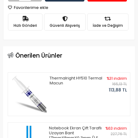
Favorilerime ekle
Hızlı Gönderi
Güvenli Alışveriş
İade ve Değişim
Önerilen Ürünler
Thermalright HY510 Termal
%31 indirim
Macun
165,13 TL
113,88 TL
Notebook Ekran Çift Taraflı
%63 indirim
Uzayan Bant
227,76 TL
171mmX8mmX0.3mm (1 Set