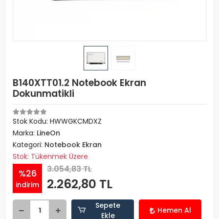
B140XTT01.2 Notebook Ekran
Dokunmatikli
Stok Kodu: HWWGKCMDXZ
Marka:
LineOn
Kategori:
Notebook Ekran
Stok: Tükenmek Üzere
3.054,83 TL
%26
2.262,80 TL
indirim
Sepete
Hemen Al
Ekle