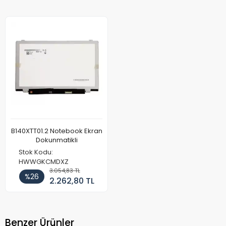
B140XTT01.2 Notebook Ekran
Dokunmatikli
Stok Kodu:
HWWGKCMDXZ
3.054,83 TL
%26
2.262,80 TL
Benzer Ürünler