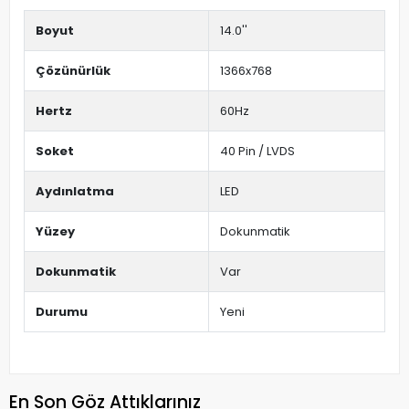
Boyut
14.0''
Çözünürlük
1366x768
Hertz
60Hz
Soket
40 Pin / LVDS
Aydınlatma
LED
Yüzey
Dokunmatik
Dokunmatik
Var
Durumu
Yeni
En Son Göz Attıklarınız