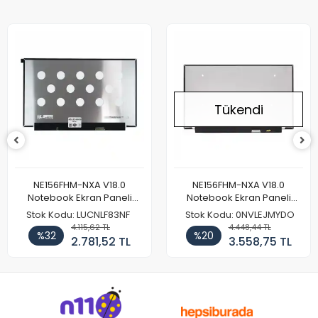
Tükendi
NE156FHM-NXA V18.0
NE156FHM-NXA V18.0
Notebook Ekran Paneli
Notebook Ekran Paneli
144Hz
165Hz
Stok Kodu: LUCNLF83NF
Stok Kodu: 0NVLEJMYDO
4.115,62 TL
4.448,44 TL
%32
%20
2.781,52 TL
3.558,75 TL