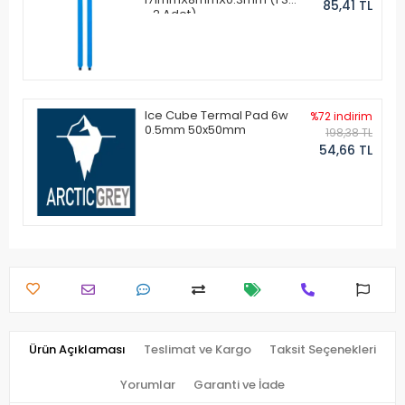
85,41 TL
- 2 Adet)
Ice Cube Termal Pad 6w
%72 indirim
0.5mm 50x50mm
198,38 TL
54,66 TL
Ürün Açıklaması
Teslimat ve Kargo
Taksit Seçenekleri
Yorumlar
Garanti ve İade