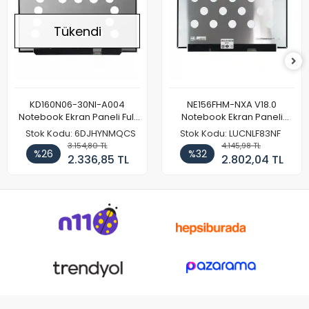
Tükendi
KD160N06-30NI-A004
NE156FHM-NXA V18.0
Notebook Ekran Paneli Full
Notebook Ekran Paneli
HD
144Hz
Stok Kodu: 6DJHYNMQCS
Stok Kodu: LUCNLF83NF
3.154,80 TL
4.145,98 TL
%26
%32
2.336,85 TL
2.802,04 TL