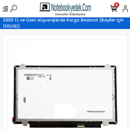
0
2900 TL ve Üzeri Alışverişlerde Kargo Bedava! (Bayiler için
120USD)