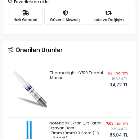
Favorilerime ekle
Hızlı Gönderi
Güvenli Alışveriş
İade ve Değişim
Önerilen Ürünler
Thermalright HY510 Termal
%31 indirim
Macun
166,34 TL
114,72 TL
Notebook Ekran Çift Taraflı
%63 indirim
Uzayan Bant
229,44 TL
171mmX8mmX0.3mm (1 Set
86,04 TL
- 2 Adet)