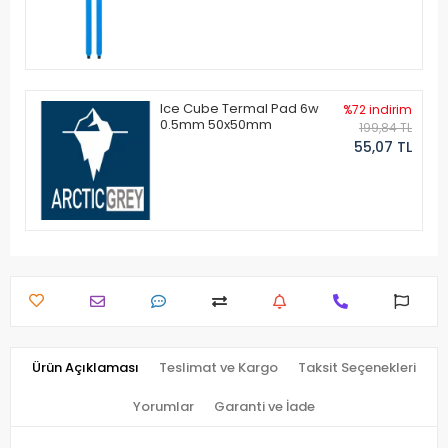
Ice Cube Termal Pad 6w
%72 indirim
0.5mm 50x50mm
199,84 TL
55,07 TL
Ürün Açıklaması
Teslimat ve Kargo
Taksit Seçenekleri
Yorumlar
Garanti ve İade