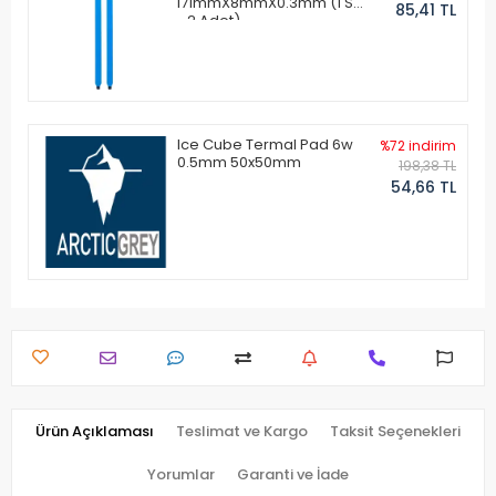
171mmX8mmX0.3mm (1 Set
85,41 TL
- 2 Adet)
Ice Cube Termal Pad 6w
%72 indirim
0.5mm 50x50mm
198,38 TL
54,66 TL
Ürün Açıklaması
Teslimat ve Kargo
Taksit Seçenekleri
Yorumlar
Garanti ve İade