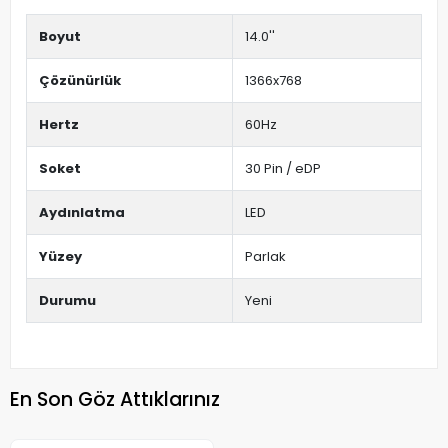
Boyut
14.0''
Çözünürlük
1366x768
Hertz
60Hz
Soket
30 Pin / eDP
Aydınlatma
LED
Yüzey
Parlak
Durumu
Yeni
En Son Göz Attıklarınız