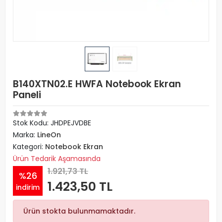
B140XTN02.E HWFA Notebook Ekran
Paneli
Stok Kodu: JHDPEJVDBE
Marka:
LineOn
Kategori:
Notebook Ekran
Ürün Tedarik Aşamasında
1.921,73 TL
%26
1.423,50 TL
indirim
Ürün stokta bulunmamaktadır.