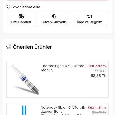
Favorilerime ekle
Hızlı Gönderi
Güvenli Alışveriş
İade ve Değişim
Önerilen Ürünler
Thermalright HY510 Termal
%31 indirim
Macun
165,13 TL
113,88 TL
Notebook Ekran Çift Taraflı
%63 indirim
Uzayan Bant
227,76 TL