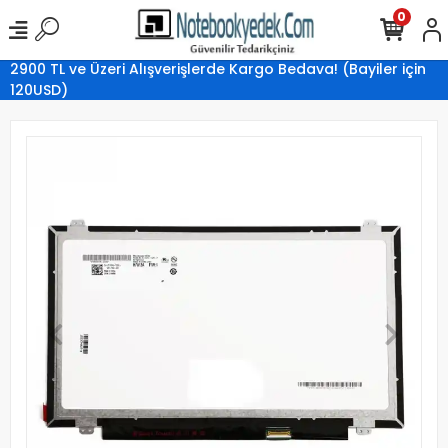
0
2900 TL ve Üzeri Alışverişlerde Kargo Bedava! (Bayiler için
120USD)