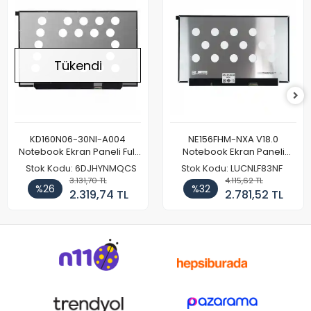
Tükendi
KD160N06-30NI-A004
NE156FHM-NXA V18.0
Notebook Ekran Paneli Full
Notebook Ekran Paneli
HD
144Hz
Stok Kodu: 6DJHYNMQCS
Stok Kodu: LUCNLF83NF
3.131,70 TL
4.115,62 TL
%26
%32
2.319,74 TL
2.781,52 TL