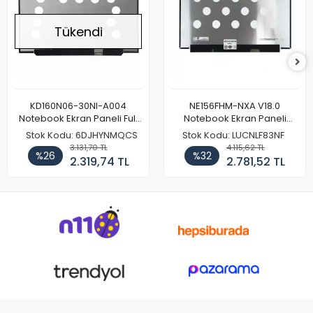
Tükendi
KD160N06-30NI-A004
NE156FHM-NXA V18.0
Notebook Ekran Paneli Full
Notebook Ekran Paneli
HD
144Hz
Stok Kodu: 6DJHYNMQCS
Stok Kodu: LUCNLF83NF
3.131,70 TL
4.115,62 TL
%26
%32
2.319,74 TL
2.781,52 TL