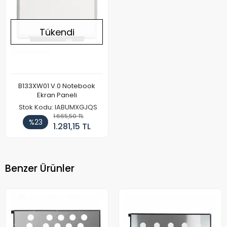
Tükendi
B133XW01 V.0 Notebook
Ekran Paneli
Stok Kodu: IABUMXGJQS
1.665,50 TL
%23
1.281,15 TL
Benzer Ürünler