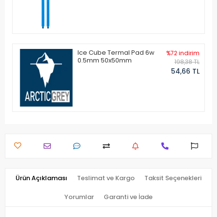
Ice Cube Termal Pad 6w
%72 indirim
0.5mm 50x50mm
198,38 TL
54,66 TL
Ürün Açıklaması
Teslimat ve Kargo
Taksit Seçenekleri
Yorumlar
Garanti ve İade