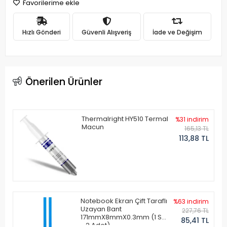
Favorilerime ekle
Hızlı Gönderi
Güvenli Alışveriş
İade ve Değişim
Önerilen Ürünler
Thermalright HY510 Termal
%31 indirim
Macun
165,13 TL
113,88 TL
Notebook Ekran Çift Taraflı
%63 indirim
Uzayan Bant
227,76 TL
171mmX8mmX0.3mm (1 Set
85,41 TL
- 2 Adet)