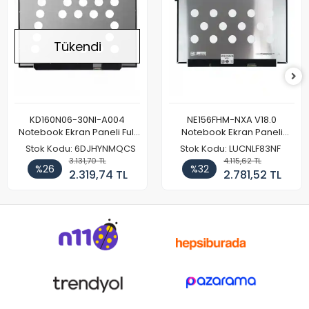
Tükendi
KD160N06-30NI-A004
NE156FHM-NXA V18.0
Notebook Ekran Paneli Full
Notebook Ekran Paneli
HD
144Hz
Stok Kodu: 6DJHYNMQCS
Stok Kodu: LUCNLF83NF
3.131,70 TL
4.115,62 TL
%26
%32
2.319,74 TL
2.781,52 TL