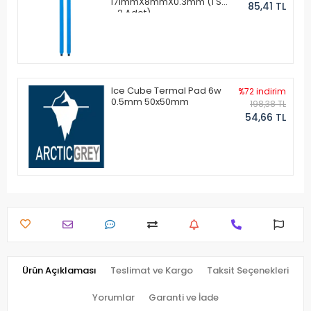
171mmX8mmX0.3mm (1 Set
85,41 TL
- 2 Adet)
Ice Cube Termal Pad 6w
%72 indirim
0.5mm 50x50mm
198,38 TL
54,66 TL
Ürün Açıklaması
Teslimat ve Kargo
Taksit Seçenekleri
Yorumlar
Garanti ve İade