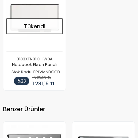
Tükendi
B133XTN01.0 HW0A
Notebook Ekran Paneli
Stok Kodu: EPLVMNDCGD
1.665,50 TL
%23
1.281,15 TL
Benzer Ürünler