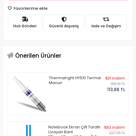
Favorilerime ekle
Hızlı Gönderi
Güvenli Alışveriş
İade ve Değişim
Önerilen Ürünler
Thermalright HY510 Termal
%31 indirim
Macun
165,13 TL
113,88 TL
Notebook Ekran Çift Taraflı
%63 indirim
Uzayan Bant
227,76 TL