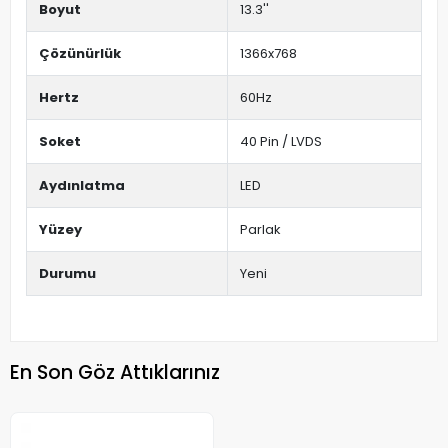
Boyut
13.3''
Çözünürlük
1366x768
Hertz
60Hz
Soket
40 Pin / LVDS
Aydınlatma
LED
Yüzey
Parlak
Durumu
Yeni
En Son Göz Attıklarınız