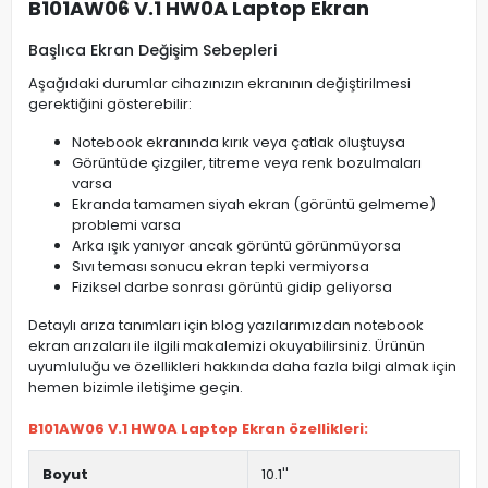
B101AW06 V.1 HW0A Laptop Ekran
Başlıca Ekran Değişim Sebepleri
Aşağıdaki durumlar cihazınızın ekranının değiştirilmesi
gerektiğini gösterebilir:
Notebook ekranında kırık veya çatlak oluştuysa
Görüntüde çizgiler, titreme veya renk bozulmaları
varsa
Ekranda tamamen siyah ekran (görüntü gelmeme)
problemi varsa
Arka ışık yanıyor ancak görüntü görünmüyorsa
Sıvı teması sonucu ekran tepki vermiyorsa
Fiziksel darbe sonrası görüntü gidip geliyorsa
Detaylı arıza tanımları için blog yazılarımızdan notebook
ekran arızaları ile ilgili makalemizi okuyabilirsiniz. Ürünün
uyumluluğu ve özellikleri hakkında daha fazla bilgi almak için
hemen bizimle iletişime geçin.
B101AW06 V.1 HW0A Laptop Ekran özellikleri:
Boyut
10.1''