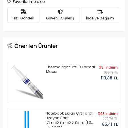
Favorilerime ekle
Hızlı Gönderi
Güvenli Alışveriş
İade ve Değişim
Önerilen Ürünler
Thermalright HY510 Termal
%31 indirim
Macun
165,13 TL
113,88 TL
Notebook Ekran Çift Taraflı
%63 indirim
Uzayan Bant
227,76 TL
171mmX8mmX0.3mm (1 Set
85,41 TL
- 2 Adet)