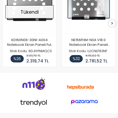
Tükendi
KD160N06-30NI-A004
NE156FHM-NXA V18.0
Notebook Ekran Paneli Full
Notebook Ekran Paneli
HD
144Hz
Stok Kodu: 6DJHYNMQCS
Stok Kodu: LUCNLF83NF
3.131,70 TL
4.115,62 TL
%26
%32
2.319,74 TL
2.781,52 TL