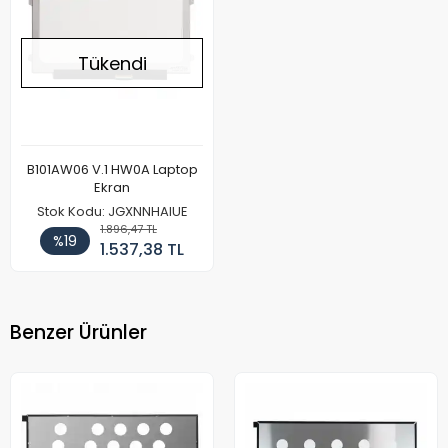
Tükendi
B101AW06 V.1 HW0A Laptop
Ekran
Stok Kodu: JGXNNHAIUE
1.896,47 TL
%19
1.537,38 TL
Benzer Ürünler