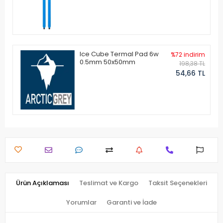
Ice Cube Termal Pad 6w
%72 indirim
0.5mm 50x50mm
198,38 TL
54,66 TL
Ürün Açıklaması
Teslimat ve Kargo
Taksit Seçenekleri
Yorumlar
Garanti ve İade