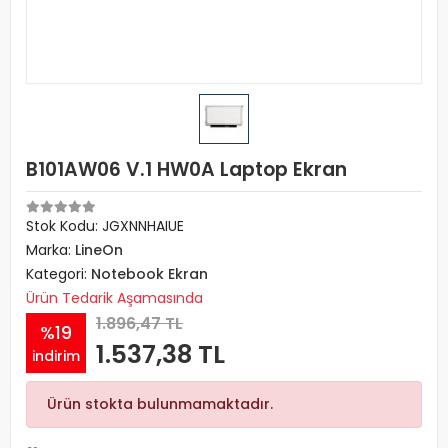
B101AW06 V.1 HW0A Laptop Ekran
Stok Kodu: JGXNNHAIUE
Marka:
LineOn
Kategori:
Notebook Ekran
Ürün Tedarik Aşamasında
1.896,47 TL
%19
1.537,38 TL
indirim
Ürün stokta bulunmamaktadır.