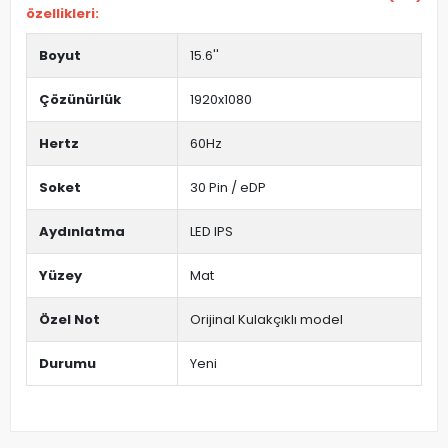
özellikleri:
Boyut
15.6''
Çözünürlük
1920x1080
Hertz
60Hz
Soket
30 Pin / eDP
Aydınlatma
LED IPS
Yüzey
Mat
Özel Not
Orijinal Kulakçıklı model
Durumu
Yeni