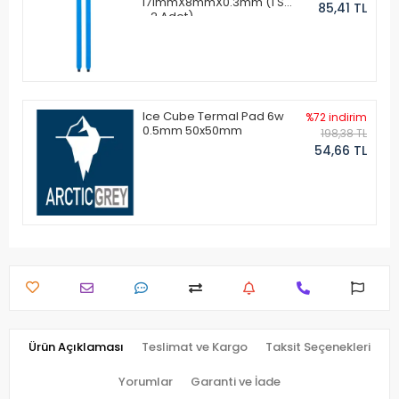
171mmX8mmX0.3mm (1 Set
85,41 TL
- 2 Adet)
Ice Cube Termal Pad 6w
%72 indirim
0.5mm 50x50mm
198,38 TL
54,66 TL
Ürün Açıklaması
Teslimat ve Kargo
Taksit Seçenekleri
Yorumlar
Garanti ve İade