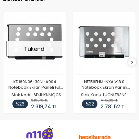
Tükendi
KD160N06-30NI-A004
NE156FHM-NXA V18.0
Notebook Ekran Paneli Full
Notebook Ekran Paneli
HD
144Hz
Stok Kodu: 6DJHYNMQCS
Stok Kodu: LUCNLF83NF
3.131,70 TL
4.115,62 TL
%26
%32
2.319,74 TL
2.781,52 TL