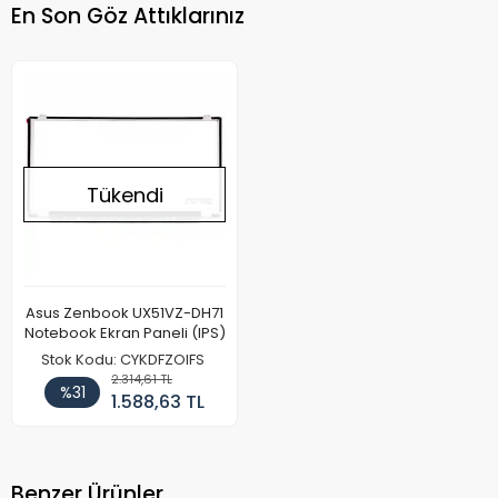
En Son Göz Attıklarınız
Tükendi
Asus Zenbook UX51VZ-DH71
Notebook Ekran Paneli (IPS)
Stok Kodu: CYKDFZOIFS
2.314,61 TL
%31
1.588,63 TL
Benzer Ürünler