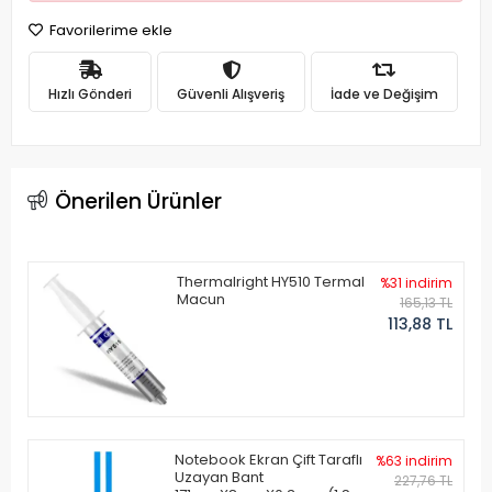
Favorilerime ekle
Hızlı Gönderi
Güvenli Alışveriş
İade ve Değişim
Önerilen Ürünler
Thermalright HY510 Termal
%31 indirim
Macun
165,13 TL
113,88 TL
Notebook Ekran Çift Taraflı
%63 indirim
Uzayan Bant
227,76 TL