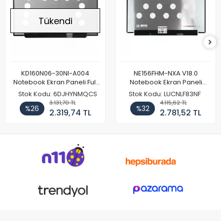
Tükendi
KD160N06-30NI-A004
NE156FHM-NXA V18.0
Notebook Ekran Paneli Full
Notebook Ekran Paneli
HD
144Hz
Stok Kodu: 6DJHYNMQCS
Stok Kodu: LUCNLF83NF
3.131,70 TL
4.115,62 TL
%26
%32
2.319,74 TL
2.781,52 TL