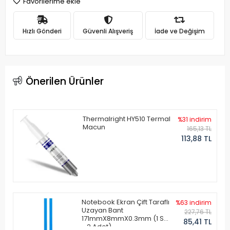
Favorilerime ekle
Hızlı Gönderi
Güvenli Alışveriş
İade ve Değişim
Önerilen Ürünler
Thermalright HY510 Termal
%31 indirim
Macun
165,13 TL
113,88 TL
Notebook Ekran Çift Taraflı
%63 indirim
Uzayan Bant
227,76 TL
171mmX8mmX0.3mm (1 Set
85,41 TL
- 2 Adet)