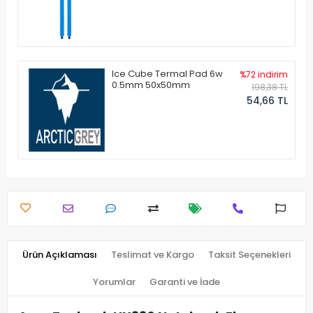
Ice Cube Termal Pad 6w
%72 indirim
0.5mm 50x50mm
198,38 TL
54,66 TL
Ürün Açıklaması
Teslimat ve Kargo
Taksit Seçenekleri
Yorumlar
Garanti ve İade