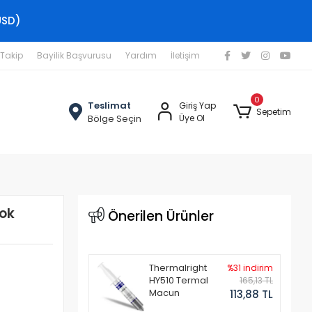
USD)
 Takip
Bayilik Başvurusu
Yardım
İletişim
0
Teslimat
Giriş Yap
Sepetim
Bölge Seçin
Üye Ol
ok
Önerilen Ürünler
Thermalright
%31 indirim
HY510 Termal
165,13 TL
Macun
113,88 TL