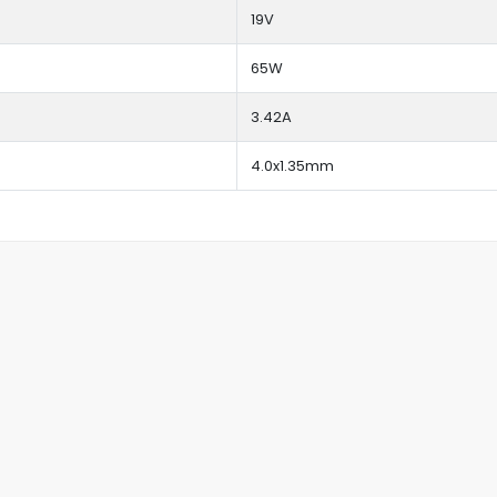
19V
65W
3.42A
4.0x1.35mm