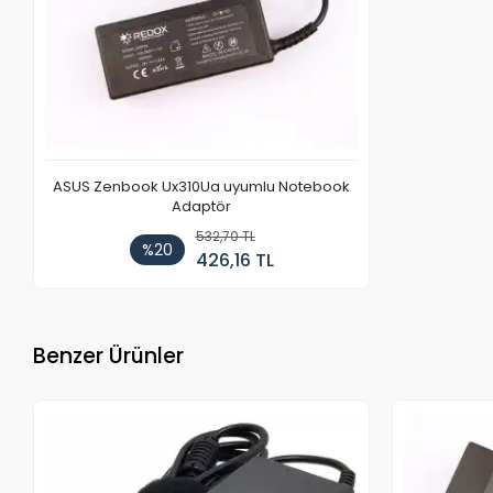
ASUS Zenbook Ux310Ua uyumlu Notebook
Adaptör
532,70 TL
%20
426,16 TL
Benzer Ürünler
Stokta Yok