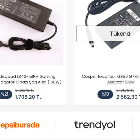
Tükendi
Ideapad L340-15IRH Gaming
Casper Excalibur G850 G770
aptör Cihazı Şarj Aleti (150W)
Adaptör 180w
2.163,72 TL
3.131,70 TL
%21
%18
1.708,20 TL
2.562,30 