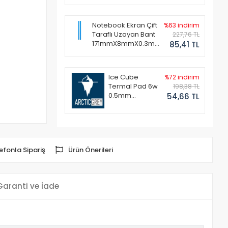
Notebook Ekran Çift
%63 indirim
Taraflı Uzayan Bant
227,76 TL
171mmX8mmX0.3mm
85,41 TL
(1 Set - 2 Adet)
Ice Cube
%72 indirim
Termal Pad 6w
198,38 TL
0.5mm
54,66 TL
50x50mm
efonla Sipariş
Ürün Önerileri
Garanti ve İade