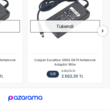
Tükendi
 Notebook
Casper Excalibur G650 G670 Notebook
Adaptör 180w
3.131,70 TL
%18
TL
2.562,30 TL