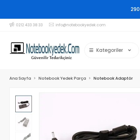
290
0212 433 38 33
info@notebookyedek.com
Kategoriler
Ana Sayfa
Notebook Yedek Parça
Notebook Adaptör