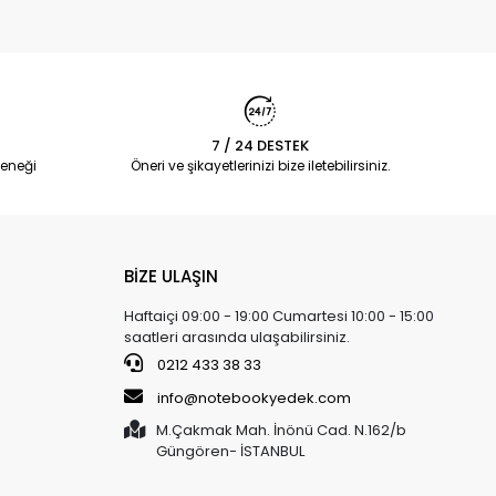
7 / 24 DESTEK
eneği
Öneri ve şikayetlerinizi bize iletebilirsiniz.
BİZE ULAŞIN
Haftaiçi 09:00 - 19:00 Cumartesi 10:00 - 15:00
saatleri arasında ulaşabilirsiniz.
0212 433 38 33
info@notebookyedek.com
M.Çakmak Mah. İnönü Cad. N.162/b
Güngören- İSTANBUL