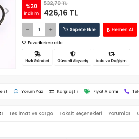
532,70 TL
%20
426,16 TL
indirim
Sepete Ekle
Hemen Al
Favorilerime ekle
Hızlı Gönderi
Güvenli Alışveriş
İade ve Değişim
e Et
Yorum Yaz
Karşılaştır
Fiyat Alarmı
Tel
sı
Teslimat ve Kargo
Taksit Seçenekleri
Yorumlar