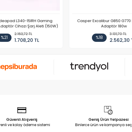
Ideapad L340-15IRH Gaming
Casper Excalibur G850 G770
aptör Cihazı Şarj Aleti (150W)
Adaptör 180w
2.163,72 TL
3.131,70 TL
%21
%18
1.708,20 TL
2.562,30 
Güvenli Alışveriş
Geniş Ürün Yelpazesi
enli ve kolay ödeme sistemi
Binlerce ürün ve kampanya seç