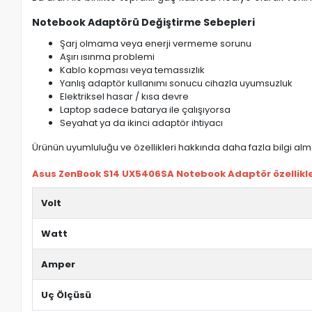
Notebook Adaptörü Değiştirme Sebepleri
Şarj olmama veya enerji vermeme sorunu
Aşırı ısınma problemi
Kablo kopması veya temassızlık
Yanlış adaptör kullanımı sonucu cihazla uyumsuzluk
Elektriksel hasar / kısa devre
Laptop sadece batarya ile çalışıyorsa
Seyahat ya da ikinci adaptör ihtiyacı
Ürünün uyumluluğu ve özellikleri hakkında daha fazla bilgi almak
Asus ZenBook S14 UX5406SA Notebook Adaptör özellikle
Volt
Watt
Amper
Uç Ölçüsü