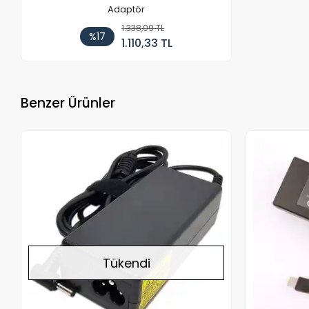
Adaptör
1.338,09 TL
%17
1.110,33 TL
Benzer Ürünler
Stokta Yok
Tükendi