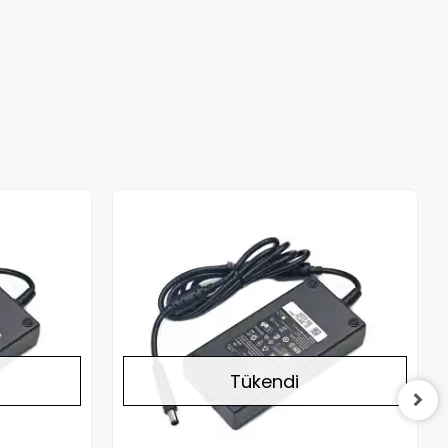
Stokta Yok
Stokta Yok
Tükendi