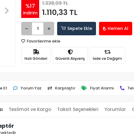
1.338,09 TL
%17
1.110,33 TL
indirim
Sepete Ekle
Hemen Al
Favorilerime ekle
Hızlı Gönderi
Güvenli Alışveriş
İade ve Değişim
e Et
Yorum Yaz
Karşılaştır
Fiyat Alarmı
Tel
sı
Teslimat ve Kargo
Taksit Seçenekleri
Yorumlar
aptör
mektedir.