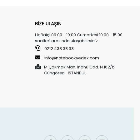
BİZE ULAŞIN
Haftaiçi 09:00 - 19:00 Cumartesi 10:00 - 15:00
saatleri arasında ulaşabilirsiniz.
0212 433 38 33
info@notebookyedek.com
M.Çakmak Mah. İnönü Cad. N.162/b
Güngören- İSTANBUL