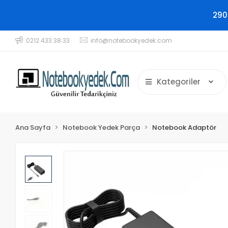
290
0212 433 38 33
info@notebookyedek.com
Kategoriler
Ana Sayfa
Notebook Yedek Parça
Notebook Adaptör