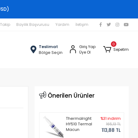
USD)
 Takip
Bayilik Başvurusu
Yardım
İletişim
0
Teslimat
Giriş Yap
Sepetim
Bölge Seçin
Üye Ol
Önerilen Ürünler
Thermalright
%31 indirim
HY510 Termal
165,13 TL
Macun
113,88 TL