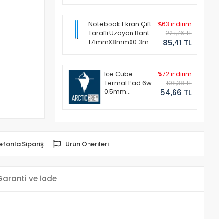
Notebook Ekran Çift
%63 indirim
Taraflı Uzayan Bant
227,76 TL
171mmX8mmX0.3mm
85,41 TL
(1 Set - 2 Adet)
Ice Cube
%72 indirim
Termal Pad 6w
198,38 TL
0.5mm
54,66 TL
50x50mm
efonla Sipariş
Ürün Önerileri
Garanti ve İade