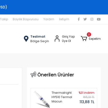
USD)
 Takip
Bayilik Başvurusu
Yardım
İletişim
0
Teslimat
Giriş Yap
Sepetim
Bölge Seçin
Üye Ol
Önerilen Ürünler
Thermalright
%31 indirim
HY510 Termal
165,13 TL
Macun
113,88 TL