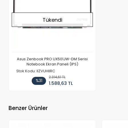
Tükendi
Asus Zenbook PRO UX501JW-DM Serisi
Notebook Ekran Paneli (IPS)
Stok Kodu: IIZVUHIIRC
2.314,61 TL
%31
1.588,63 TL
Benzer Ürünler