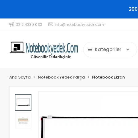
290
0212 433 38 33
info@notebookyedek.com
Kategoriler
Ana Sayfa
Notebook Yedek Parça
Notebook Ekran