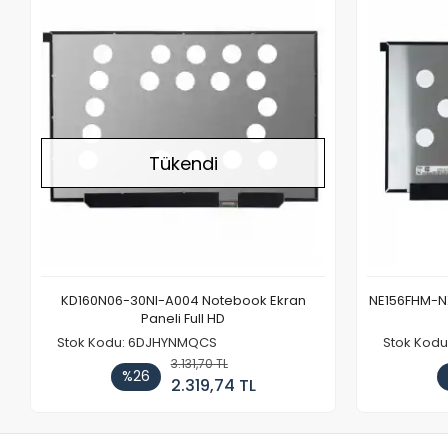
Stokta Yok
Tükendi
KD160N06-30NI-A004 Notebook Ekran
NE156FHM-NX
Paneli Full HD
Stok Kodu: 6DJHYNMQCS
Stok Kodu
3.131,70 TL
%26
2.319,74 TL