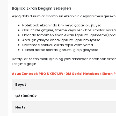
Başlıca Ekran Değişim Sebepleri
Aşağıdaki durumlar cihazınızın ekranının değiştirilmesi gerektiğ
Notebook ekranında kırık veya çatlak oluştuysa
Görüntüde çizgiler, titreme veya renk bozulmaları varsa
Ekranda tamamen siyah ekran (görüntü gelmeme) pro
Arka ışık yanıyor ancak görüntü görünmüyorsa
Sıvı teması sonucu ekran tepki vermiyorsa
Fiziksel darbe sonrası görüntü gidip geliyorsa
Detaylı arıza tanımları için blog yazılarımızdan notebook ekran 
iletişime geçin.
Asus Zenbook PRO UX501JW-DM Serisi Notebook Ekran Pane
Boyut
Çözünürlük
Hertz