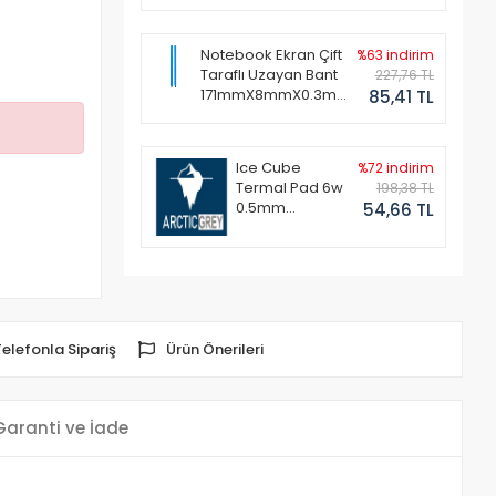
Notebook Ekran Çift
%63 indirim
Taraflı Uzayan Bant
227,76 TL
171mmX8mmX0.3mm
85,41 TL
(1 Set - 2 Adet)
Ice Cube
%72 indirim
Termal Pad 6w
198,38 TL
0.5mm
54,66 TL
50x50mm
Telefonla Sipariş
Ürün Önerileri
Garanti ve İade