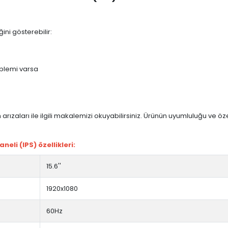
ini gösterebilir:
blemi varsa
arızaları ile ilgili makalemizi okuyabilirsiniz. Ürünün uyumluluğu ve ö
li (IPS) özellikleri:
15.6''
1920x1080
60Hz