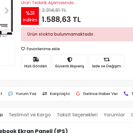
Ürün Tedarik Aşamasında
2.314,61 TL
%31
1.588,63 TL
indirim
Ürün stokta bulunmamaktadır.
Favorilerime ekle
Hızlı Gönderi
Güvenli Alışveriş
İade ve Değişim
Et
Yorum Yaz
Karşılaştır
Gelince Haber Ver
sı
Teslimat ve Kargo
Taksit Seçenekleri
Yorumlar
book Ekran Paneli (IPS)