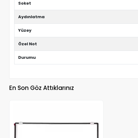
Soket
Aydınlatma
Yüzey
Özel Not
Durumu
En Son Göz Attıklarınız
Stokta Yok