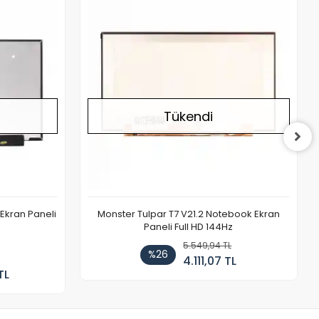
Stokta Yok
Stokta Yok
Tükendi
Ekran Paneli
Monster Tulpar T7 V21.2 Notebook Ekran
Paneli Full HD 144Hz
5.549,94 TL
%26
4.111,07 TL
TL