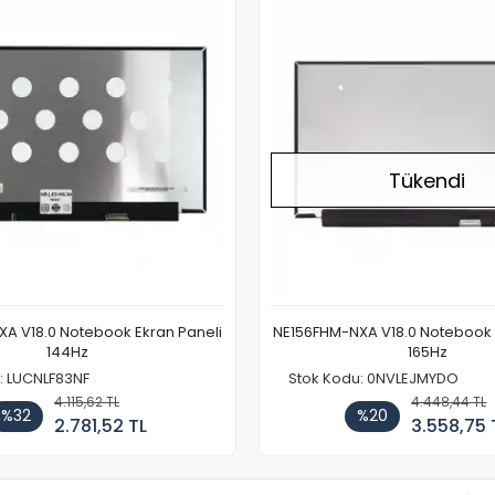
Tükendi
A V18.0 Notebook Ekran Paneli
NE156FHM-NXA V18.0 Notebook 
144Hz
165Hz
: LUCNLF83NF
Stok Kodu: 0NVLEJMYDO
4.115,62 TL
4.448,44 TL
%32
%20
2.781,52 TL
3.558,75 