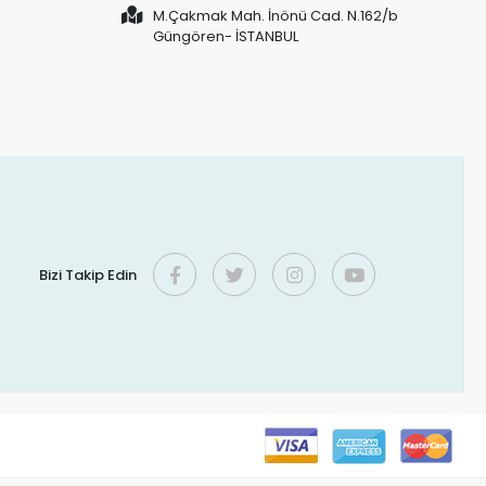
M.Çakmak Mah. İnönü Cad. N.162/b
Güngören- İSTANBUL
Bizi Takip Edin