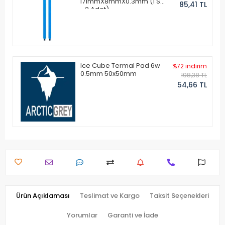
171mmX8mmX0.3mm (1 Set
85,41 TL
- 2 Adet)
Ice Cube Termal Pad 6w
%72 indirim
0.5mm 50x50mm
198,38 TL
54,66 TL
Ürün Açıklaması
Teslimat ve Kargo
Taksit Seçenekleri
Yorumlar
Garanti ve İade