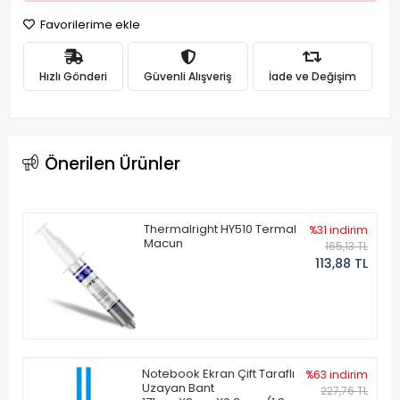
Favorilerime ekle
Hızlı Gönderi
Güvenli Alışveriş
İade ve Değişim
Önerilen Ürünler
Thermalright HY510 Termal
%31 indirim
Macun
165,13 TL
113,88 TL
Notebook Ekran Çift Taraflı
%63 indirim
Uzayan Bant
227,76 TL