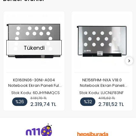
Tükendi
KD160N06-30NI-A004
NE156FHM-NXA V18.0
Notebook Ekran Paneli Full
Notebook Ekran Paneli
HD
144Hz
Stok Kodu: 6DJHYNMQCS
Stok Kodu: LUCNLF83NF
3.131,70 TL
4.115,62 TL
%26
%32
2.319,74 TL
2.781,52 TL