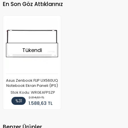
En Son Göz Attıklarınız
Tükendi
Asus Zenbook FLIP UX560UQ
Notebook Ekran Paneli (IPS)
Stok Kodu: WRGEAFPSZP
2.314,61 TL
%31
1.588,63 TL
Benzer Ürünler