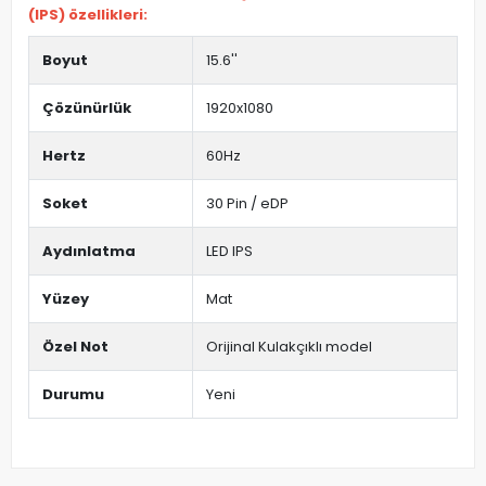
(IPS) özellikleri:
Boyut
15.6''
Çözünürlük
1920x1080
Hertz
60Hz
Soket
30 Pin / eDP
Aydınlatma
LED IPS
Yüzey
Mat
Özel Not
Orijinal Kulakçıklı model
Durumu
Yeni