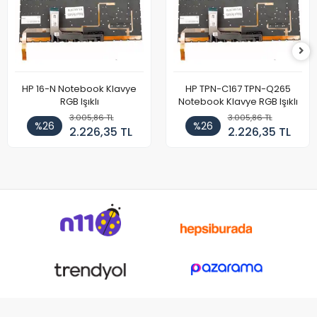
HP 16-N Notebook Klavye
HP TPN-C167 TPN-Q265
RGB Işıklı
Notebook Klavye RGB Işıklı
3.005,86 TL
3.005,86 TL
%26
%26
2.226,35 TL
2.226,35 TL