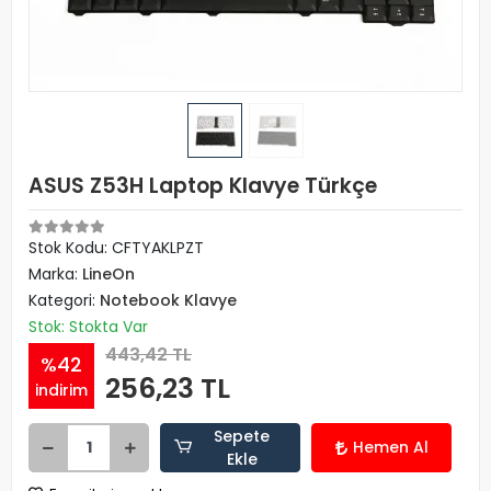
ASUS Z53H Laptop Klavye Türkçe
Stok Kodu: CFTYAKLPZT
Marka:
LineOn
Kategori:
Notebook Klavye
Stok: Stokta Var
443,42 TL
%42
256,23 TL
indirim
Sepete
Hemen Al
Ekle