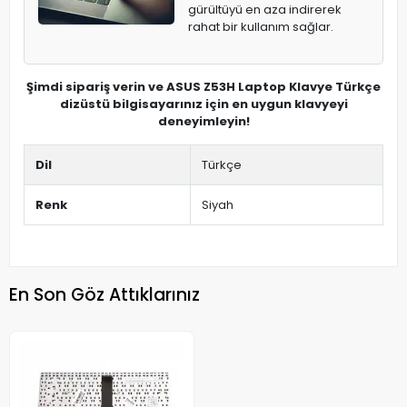
gürültüyü en aza indirerek
rahat bir kullanım sağlar.
Şimdi sipariş verin ve ASUS Z53H Laptop Klavye Türkçe
dizüstü bilgisayarınız için en uygun klavyeyi
deneyimleyin!
Dil
Türkçe
Renk
Siyah
En Son Göz Attıklarınız