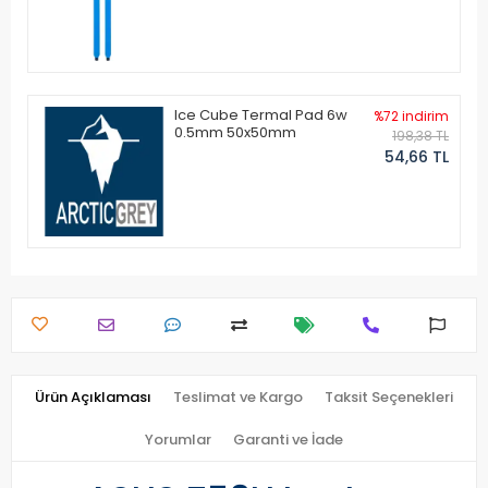
Ice Cube Termal Pad 6w
%72 indirim
0.5mm 50x50mm
198,38 TL
54,66 TL
Ürün Açıklaması
Teslimat ve Kargo
Taksit Seçenekleri
Yorumlar
Garanti ve İade