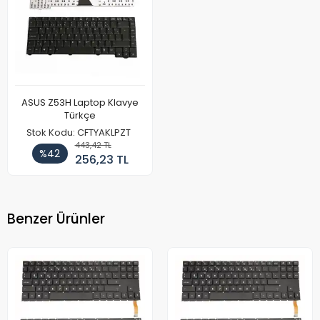
ASUS Z53H Laptop Klavye
Türkçe
Stok Kodu: CFTYAKLPZT
443,42 TL
%42
256,23 TL
Benzer Ürünler