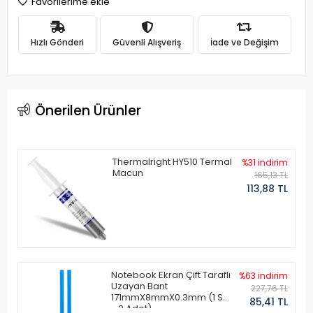
Favorilerime ekle
Hızlı Gönderi
Güvenli Alışveriş
İade ve Değişim
Önerilen Ürünler
Thermalright HY510 Termal
%31 indirim
Macun
165,13 TL
113,88 TL
Notebook Ekran Çift Taraflı
%63 indirim
Uzayan Bant
227,76 TL
171mmX8mmX0.3mm (1 Set
85,41 TL
- 2 Adet)