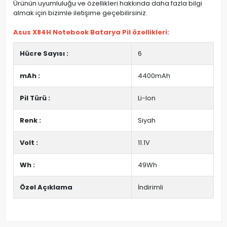
Ürünün uyumluluğu ve özellikleri hakkında daha fazla bilgi
almak için bizimle iletişime geçebilirsiniz.
Asus X84H Notebook Batarya Pil özellikleri:
Hücre Sayısı :
6
mAh :
4400mAh
Pil Türü :
Li-Ion
Renk :
Siyah
Volt :
11.1V
Wh :
49Wh
Özel Açıklama
İndirimli