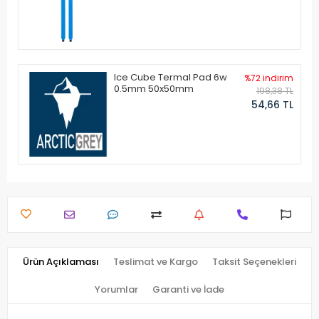
Ice Cube Termal Pad 6w
%72 indirim
0.5mm 50x50mm
198,38 TL
54,66 TL
Ürün Açıklaması
Teslimat ve Kargo
Taksit Seçenekleri
Yorumlar
Garanti ve İade