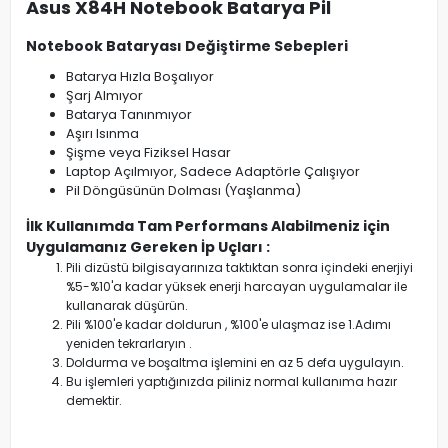
Asus X84H Notebook Batarya Pil
Notebook Bataryası Değiştirme Sebepleri
Batarya Hızla Boşalıyor
Şarj Almıyor
Batarya Tanınmıyor
Aşırı Isınma
Şişme veya Fiziksel Hasar
Laptop Açılmıyor, Sadece Adaptörle Çalışıyor
Pil Döngüsünün Dolması (Yaşlanma)
İlk Kullanımda Tam Performans Alabilmeniz için
Uygulamanız Gereken İp Uçları :
Pili dizüstü bilgisayarınıza taktıktan sonra içindeki enerjiyi
%5-%10'a kadar yüksek enerji harcayan uygulamalar ile
kullanarak düşürün.
Pili %100'e kadar doldurun , %100'e ulaşmaz ise 1.Adımı
yeniden tekrarlaryın .
Doldurma ve boşaltma işlemini en az 5 defa uygulayın.
Bu işlemleri yaptığınızda piliniz normal kullanıma hazır
demektir.