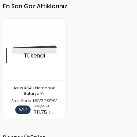
En Son Göz Attıklarınız
Tükendi
Asus X84H Notebook
Batarya Pil
Stok Kodu: NSVZOSFYIV
968,55 TL
%27
711,75 TL