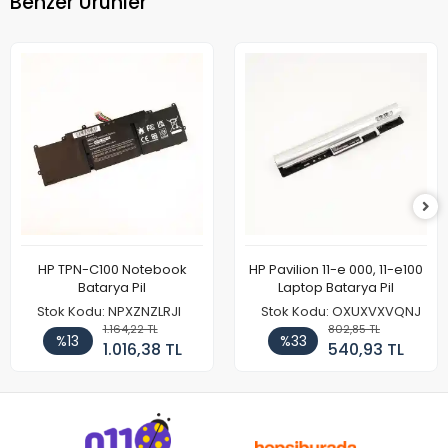
Benzer Ürünler
HP TPN-C100 Notebook
HP Pavilion 11-e 000, 11-e100
Batarya Pil
Laptop Batarya Pil
Stok Kodu: NPXZNZLRJI
Stok Kodu: OXUXVXVQNJ
1.164,22 TL
802,85 TL
%13
%33
1.016,38 TL
540,93 TL