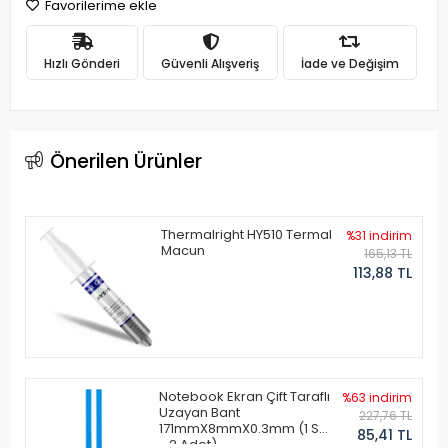
Favorilerime ekle
Hızlı Gönderi
Güvenli Alışveriş
İade ve Değişim
Önerilen Ürünler
Thermalright HY510 Termal
%31 indirim
Macun
165,13 TL
113,88 TL
Notebook Ekran Çift Taraflı
%63 indirim
Uzayan Bant
227,76 TL
171mmX8mmX0.3mm (1 Set
85,41 TL
- 2 Adet)