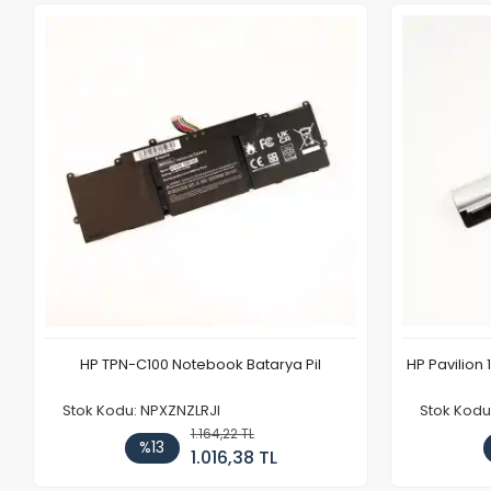
HP TPN-C100 Notebook Batarya Pil
HP Pavilion 
Stok Kodu: NPXZNZLRJI
Stok Kod
1.164,22 TL
%13
1.016,38 TL