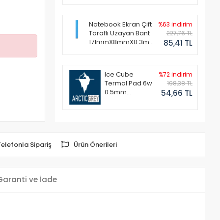
Notebook Ekran Çift
%63 indirim
Taraflı Uzayan Bant
227,76 TL
171mmX8mmX0.3mm
85,41 TL
(1 Set - 2 Adet)
Ice Cube
%72 indirim
Termal Pad 6w
198,38 TL
0.5mm
54,66 TL
50x50mm
Telefonla Sipariş
Ürün Önerileri
Garanti ve İade