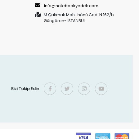
info@notebookyedek.com
M.Çakmak Mah. İnönü Cad. N.162/b
Güngören- İSTANBUL
Bizi Takip Edin