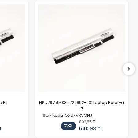
 Pil
HP 729759-831, 729892-001 Laptop Batarya
Pil
Stok Kodu: OXUXVXVQNJ
802,85 TL
%33
L
540,93 TL