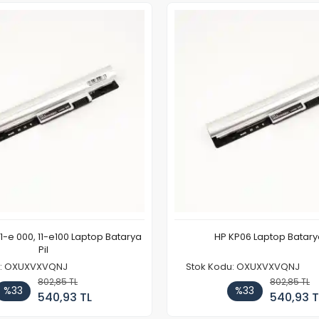
11-e 000, 11-e100 Laptop Batarya
HP KP06 Laptop Batarya
Pil
u: OXUXVXVQNJ
Stok Kodu: OXUXVXVQNJ
802,85 TL
802,85 TL
%33
%33
540,93 TL
540,93 T