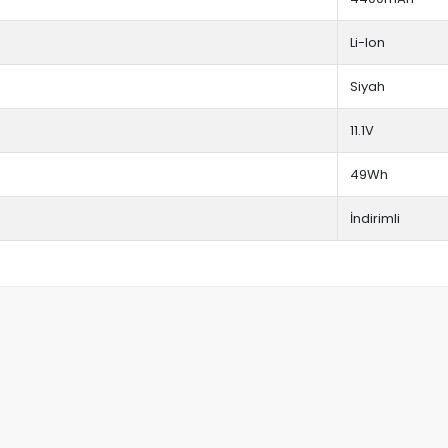
Li-Ion
Siyah
11.1V
49Wh
İndirimli