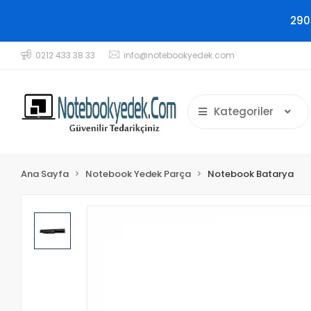
290
0212 433 38 33
info@notebookyedek.com
Kategoriler
Ana Sayfa
Notebook Yedek Parça
Notebook Batarya