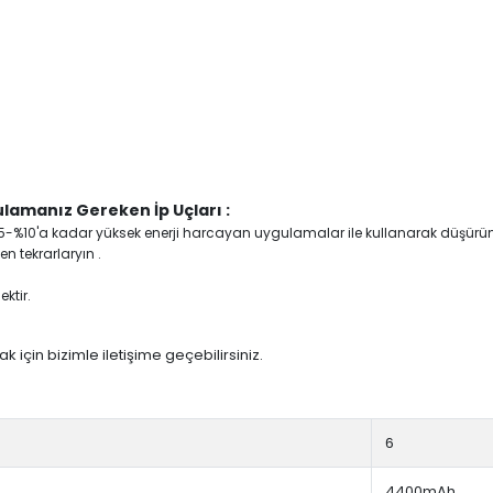
lamanız Gereken İp Uçları :
yi %5-%10'a kadar yüksek enerji harcayan uygulamalar ile kullanarak düşürü
n tekrarlaryın .
ktir.
 için bizimle iletişime geçebilirsiniz.
6
4400mAh