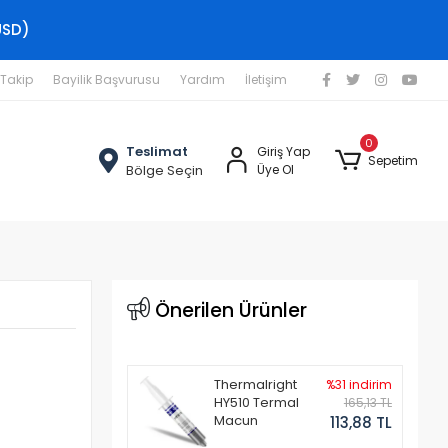
USD)
 Takip
Bayilik Başvurusu
Yardım
İletişim
0
Teslimat
Giriş Yap
Sepetim
Bölge Seçin
Üye Ol
Önerilen Ürünler
Thermalright
%31 indirim
HY510 Termal
165,13 TL
Macun
113,88 TL