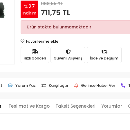
968,55 TL
%27
711,75 TL
indirim
Ürün stokta bulunmamaktadır.
Favorilerime ekle
Hızlı Gönderi
Güvenli Alışveriş
İade ve Değişim
Et
Yorum Yaz
Karşılaştır
Gelince Haber Ver
sı
Teslimat ve Kargo
Taksit Seçenekleri
Yorumlar