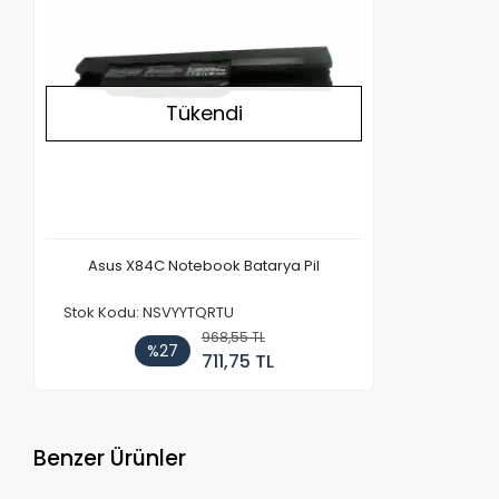
Tükendi
Asus X84C Notebook Batarya Pil
Stok Kodu: NSVYYTQRTU
968,55 TL
%27
711,75 TL
Benzer Ürünler