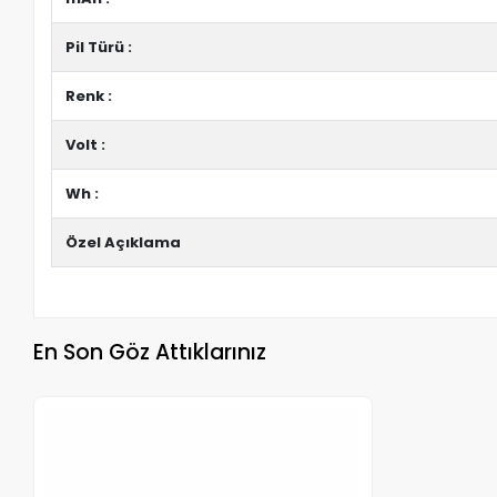
Pil Türü :
Renk :
Volt :
Wh :
Özel Açıklama
En Son Göz Attıklarınız
Stokta Yok