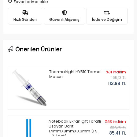
Favorilerime ekle
Hızlı Gönderi
Güvenli Alışveriş
İade ve Değişim
Önerilen Ürünler
Thermalright HY510 Termal
%31 indirim
Macun
165,13 TL
113,88 TL
Notebook Ekran Çift Taraflı
%63 indirim
Uzayan Bant
227,76 TL
171mmX8mmX0.3mm (1 Set
85,41 TL
- 2 Adet)