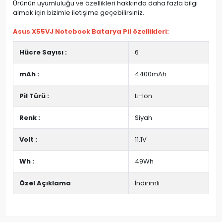
Ürünün uyumluluğu ve özellikleri hakkında daha fazla bilgi
almak için bizimle iletişime geçebilirsiniz.
Asus X55VJ Notebook Batarya Pil özellikleri:
Hücre Sayısı :
6
mAh :
4400mAh
Pil Türü :
Li-Ion
Renk :
Siyah
Volt :
11.1V
Wh :
49Wh
Özel Açıklama
İndirimli