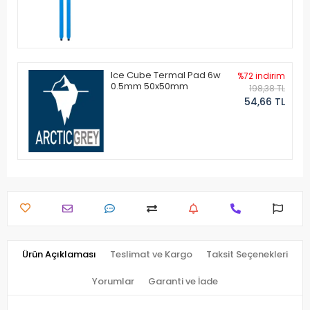
Ice Cube Termal Pad 6w
%72 indirim
0.5mm 50x50mm
198,38 TL
54,66 TL
Ürün Açıklaması
Teslimat ve Kargo
Taksit Seçenekleri
Yorumlar
Garanti ve İade