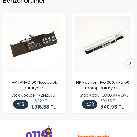
Benzer Ürünler
HP TPN-C100 Notebook
HP Pavilion 11-e 000, 11-e100
Batarya Pil
Laptop Batarya Pil
Stok Kodu: NPXZNZLRJI
Stok Kodu: OXUXVXVQNJ
1.164,22 TL
802,85 TL
%13
%33
1.016,38 TL
540,93 TL