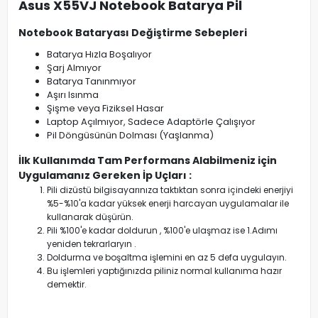
Asus X55VJ Notebook Batarya Pil
Notebook Bataryası Değiştirme Sebepleri
Batarya Hızla Boşalıyor
Şarj Almıyor
Batarya Tanınmıyor
Aşırı Isınma
Şişme veya Fiziksel Hasar
Laptop Açılmıyor, Sadece Adaptörle Çalışıyor
Pil Döngüsünün Dolması (Yaşlanma)
İlk Kullanımda Tam Performans Alabilmeniz için
Uygulamanız Gereken İp Uçları :
Pili dizüstü bilgisayarınıza taktıktan sonra içindeki enerjiyi
%5-%10'a kadar yüksek enerji harcayan uygulamalar ile
kullanarak düşürün.
Pili %100'e kadar doldurun , %100'e ulaşmaz ise 1.Adımı
yeniden tekrarlaryın .
Doldurma ve boşaltma işlemini en az 5 defa uygulayın.
Bu işlemleri yaptığınızda piliniz normal kullanıma hazır
demektir.