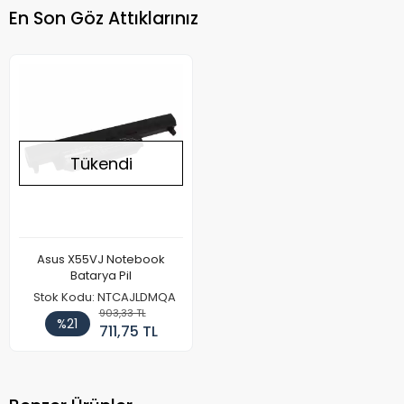
En Son Göz Attıklarınız
Tükendi
Asus X55VJ Notebook
Batarya Pil
Stok Kodu: NTCAJLDMQA
903,33 TL
%21
711,75 TL