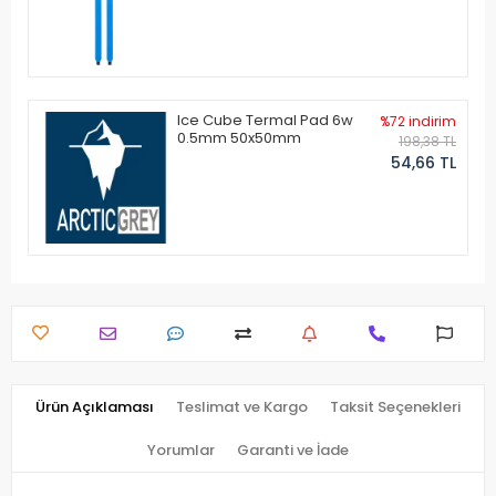
Ice Cube Termal Pad 6w
%72 indirim
0.5mm 50x50mm
198,38 TL
54,66 TL
Ürün Açıklaması
Teslimat ve Kargo
Taksit Seçenekleri
Yorumlar
Garanti ve İade