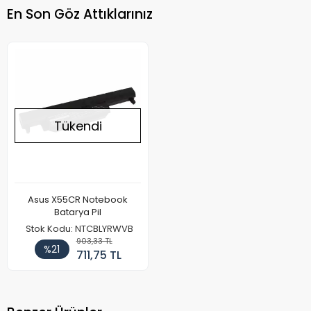
En Son Göz Attıklarınız
Tükendi
Asus X55CR Notebook
Batarya Pil
Stok Kodu: NTCBLYRWVB
903,33 TL
%21
711,75 TL