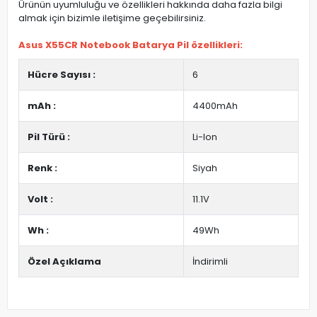
Ürünün uyumluluğu ve özellikleri hakkında daha fazla bilgi
almak için bizimle iletişime geçebilirsiniz.
Asus X55CR Notebook Batarya Pil özellikleri:
Hücre Sayısı :
6
mAh :
4400mAh
Pil Türü :
Li-Ion
Renk :
Siyah
Volt :
11.1V
Wh :
49Wh
Özel Açıklama
İndirimli