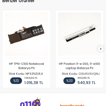
Benzer Ürünler
HP TPN-C100 Notebook
HP Pavilion 11-e 000, 11-e100
Batarya Pil
Laptop Batarya Pil
Stok Kodu: NPXZNZLRJI
Stok Kodu: OXUXVXVQNJ
1.164,22 TL
802,85 TL
%13
%33
1.016,38 TL
540,93 TL