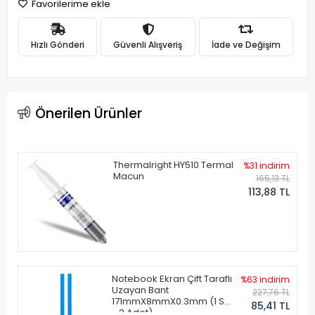
Favorilerime ekle
Hızlı Gönderi
Güvenli Alışveriş
İade ve Değişim
Önerilen Ürünler
Thermalright HY510 Termal
%31 indirim
Macun
165,13 TL
113,88 TL
Notebook Ekran Çift Taraflı
%63 indirim
Uzayan Bant
227,76 TL
171mmX8mmX0.3mm (1 Set
85,41 TL
- 2 Adet)