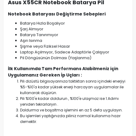
Asus X55CR Notebook Batarya Pil
Notebook Bataryası Değiştirme Sebepleri
Batarya Hızla Boşalıyor
Şarj Almıyor
Batarya Tanınmıyor
Aşırı Isınma
Şişme veya Fiziksel Hasar
Laptop Açılmıyor, Sadece Adaptörle Çalışıyor
Pil Döngüsünün Dolması (Yaşlanma)
İlk Kullanımda Tam Performans Alabilmeniz için
Uygulamanız Gereken İp Uçları :
Pili dizüstü bilgisayarınıza taktıktan sonra içindeki enerjiyi
%5-%10'a kadar yüksek enerji harcayan uygulamalar ile
kullanarak düşürün.
Pili %100'e kadar doldurun , %100'e ulaşmaz ise 1.Adımı
yeniden tekrarlaryın .
Doldurma ve boşaltma işlemini en az 5 defa uygulayın.
Bu işlemleri yaptığınızda piliniz normal kullanıma hazır
demektir.