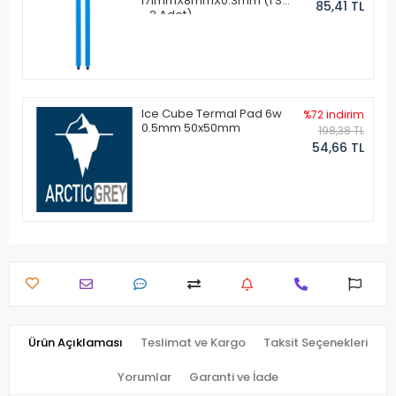
171mmX8mmX0.3mm (1 Set
85,41 TL
- 2 Adet)
Ice Cube Termal Pad 6w
%72 indirim
0.5mm 50x50mm
198,38 TL
54,66 TL
Ürün Açıklaması
Teslimat ve Kargo
Taksit Seçenekleri
Yorumlar
Garanti ve İade