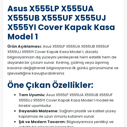
Asus X555LP X555UA
X555UB X555UF X555UJ
X555YI Cover Kapak Kasa
Model 1
Ürün Açıklaması:
Asus X555LP X555UA X555UB X555UF
X555UJ X555YI Cover Kapak Kasa Model 1, dizüstü
bilgisayarınızın dış yüzeyini yenileyerek hem estetik hem de
dayanıklı bir çözüm sunar. Kırılmış, çizilmiş veya aşınmış
kasanızı değiştirerek bilgisayarınızı ilk günkü görünümüne ve
işlevselliğine kavuşturabilirsiniz.
Öne Çıkan Özellikler:
Tam Uyumlu:
Asus X555LP X555UA X555UB X555UF
X555UJ X555YI Cover Kapak Kasa Model 1 modeli ile
birebir uyumludur.
Dayanıklı Malzeme:
Sağlam plastik ve kaliteli yüzey
kaplaması ile uzun ömürlü kullanım sunar.
Şık ve Modern Tasarım:
Bilgisayarınıza yenilikçi ve