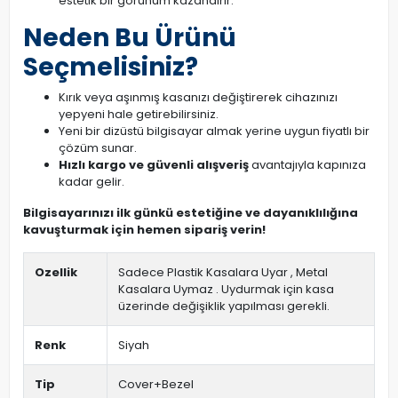
estetik bir görünüm kazandırır.
Neden Bu Ürünü
Seçmelisiniz?
Kırık veya aşınmış kasanızı değiştirerek cihazınızı
yepyeni hale getirebilirsiniz.
Yeni bir dizüstü bilgisayar almak yerine uygun fiyatlı bir
çözüm sunar.
Hızlı kargo ve güvenli alışveriş
avantajıyla kapınıza
kadar gelir.
Bilgisayarınızı ilk günkü estetiğine ve dayanıklılığına
kavuşturmak için hemen sipariş verin!
Ozellik
Sadece Plastik Kasalara Uyar , Metal
Kasalara Uymaz . Uydurmak için kasa
üzerinde değişiklik yapılması gerekli.
Renk
Siyah
Tip
Cover+Bezel