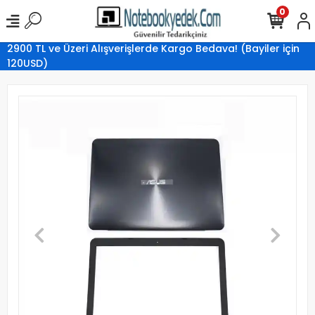
0
2900 TL ve Üzeri Alışverişlerde Kargo Bedava! (Bayiler için
120USD)