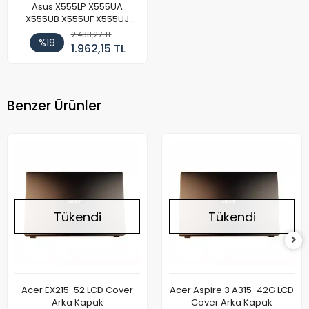
Asus X555LP X555UA
X555UB X555UF X555UJ
X555YI Cover Kapak Kasa
2.433,27 TL
%19
Model 1
1.962,15 TL
Benzer Ürünler
Tükendi
Tükendi
Acer EX215-52 LCD Cover
Acer Aspire 3 A315-42G LCD
Arka Kapak
Cover Arka Kapak