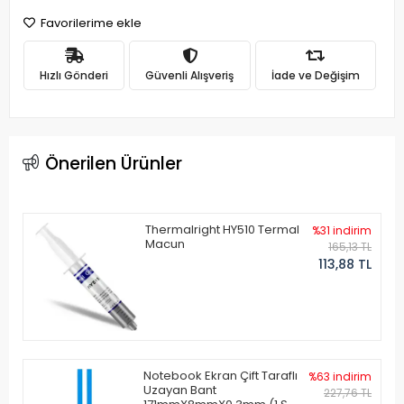
Favorilerime ekle
Hızlı Gönderi
Güvenli Alışveriş
İade ve Değişim
Önerilen Ürünler
Thermalright HY510 Termal
%31 indirim
Macun
165,13 TL
113,88 TL
Notebook Ekran Çift Taraflı
%63 indirim
Uzayan Bant
227,76 TL