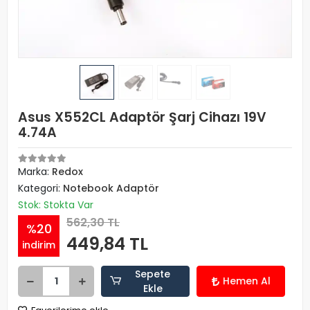
Asus X552CL Adaptör Şarj Cihazı 19V
4.74A
Marka:
Redox
Kategori:
Notebook Adaptör
Stok: Stokta Var
562,30 TL
%20
449,84 TL
indirim
Sepete
Hemen Al
Ekle