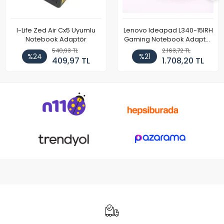
I-Life Zed Air Cx5 Uyumlu
Lenovo Ideapad L340-15IRH
Notebook Adaptör
Gaming Notebook Adaptör
Cihazı Şarj Aleti (150W)
540,93 TL
2.163,72 TL
%24
%21
409,97 TL
1.708,20 TL