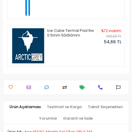
Ice Cube Termal Pad 6w
%72 indirim
0.5mm 50x50mm
198,38 TL
54,66 TL
Ürün Açıklaması
Teslimat ve Kargo
Taksit Seçenekleri
Yorumlar
Garanti ve İade
Ürün Adı :
Asus X552CL Adaptör Şarj Cihazı 19V 4.74A