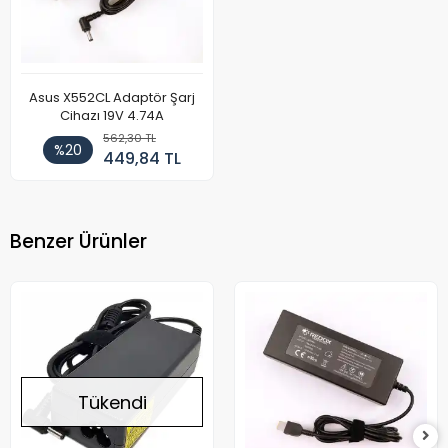
Asus X552CL Adaptör Şarj
Cihazı 19V 4.74A
562,30 TL
%20
449,84 TL
Benzer Ürünler
Tükendi