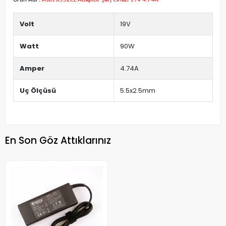
Volt
19V
Watt
90W
Amper
4.74A
Uç Ölçüsü
5.5x2.5mm
En Son Göz Attıklarınız