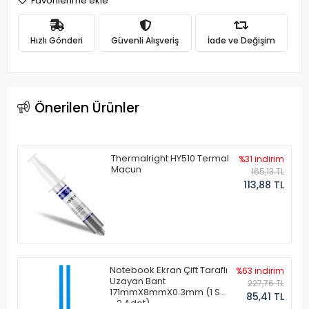
Favorilerime ekle
Hızlı Gönderi
Güvenli Alışveriş
İade ve Değişim
Önerilen Ürünler
Thermalright HY510 Termal
%31 indirim
Macun
165,13 TL
113,88 TL
Notebook Ekran Çift Taraflı
%63 indirim
Uzayan Bant
227,76 TL
171mmX8mmX0.3mm (1 Set
85,41 TL
- 2 Adet)