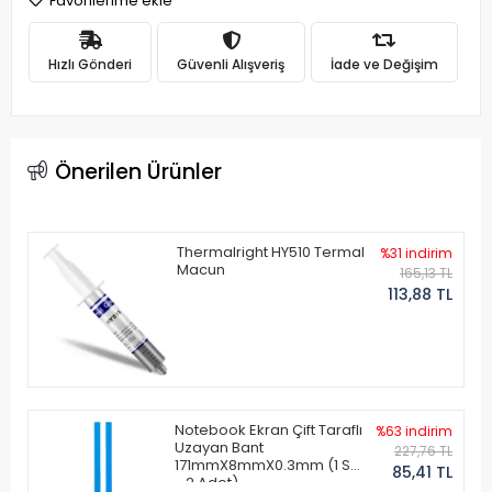
Favorilerime ekle
Hızlı Gönderi
Güvenli Alışveriş
İade ve Değişim
Önerilen Ürünler
Thermalright HY510 Termal
%31 indirim
Macun
165,13 TL
113,88 TL
Notebook Ekran Çift Taraflı
%63 indirim
Uzayan Bant
227,76 TL
171mmX8mmX0.3mm (1 Set
85,41 TL
- 2 Adet)