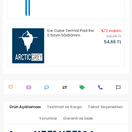
Ice Cube Termal Pad 6w
%72 indirim
0.5mm 50x50mm
198,38 TL
54,66 TL
Ürün Açıklaması
Teslimat ve Kargo
Taksit Seçenekleri
Yorumlar
Garanti ve İade