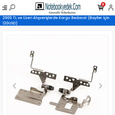
0
2900 TL ve Üzeri Alışverişlerde Kargo Bedava! (Bayiler için
120USD)