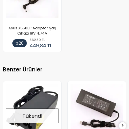
Asus X550EP Adaptör Şarj
Cihazı 19V 4.74A
562,30 TL
%20
449,84 TL
Benzer Ürünler
Tükendi