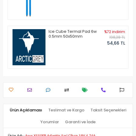
Ice Cube Termal Pad 6w
%72 indirim
0.5mm 50x50mm
198,38 TL
54,66 TL
Ürün Açıklaması
Teslimat ve Kargo
Taksit Seçenekleri
Yorumlar
Garanti ve İade
Ürün Adı :
Asus X550EP Adaptör Şarj Cihazı 19V 4.74A