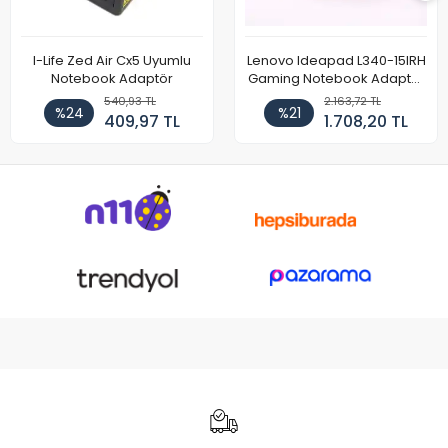
I-Life Zed Air Cx5 Uyumlu
Lenovo Ideapad L340-15IRH
Notebook Adaptör
Gaming Notebook Adaptör
Cihazı Şarj Aleti (150W)
540,93 TL
2.163,72 TL
%24
%21
409,97 TL
1.708,20 TL