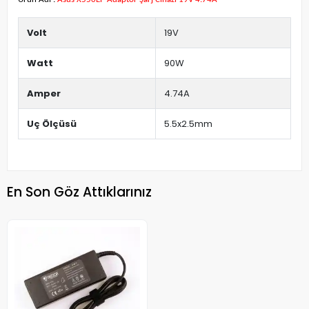
Volt
19V
Watt
90W
Amper
4.74A
Uç Ölçüsü
5.5x2.5mm
En Son Göz Attıklarınız