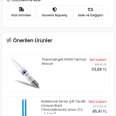
Favorilerime ekle
Hızlı Gönderi
Güvenli Alışveriş
İade ve Değişim
Önerilen Ürünler
Thermalright HY510 Termal
%31 indirim
Macun
165,13 TL
113,88 TL
Notebook Ekran Çift Taraflı
%63 indirim
Uzayan Bant
227,76 TL
171mmX8mmX0.3mm (1 Set
85,41 TL
- 2 Adet)