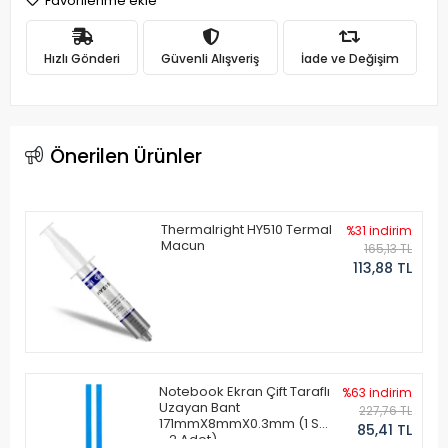
Favorilerime ekle
Hızlı Gönderi
Güvenli Alışveriş
İade ve Değişim
Önerilen Ürünler
Thermalright HY510 Termal
%31 indirim
Macun
165,13 TL
113,88 TL
Notebook Ekran Çift Taraflı
%63 indirim
Uzayan Bant
227,76 TL
171mmX8mmX0.3mm (1 Set
85,41 TL
- 2 Adet)