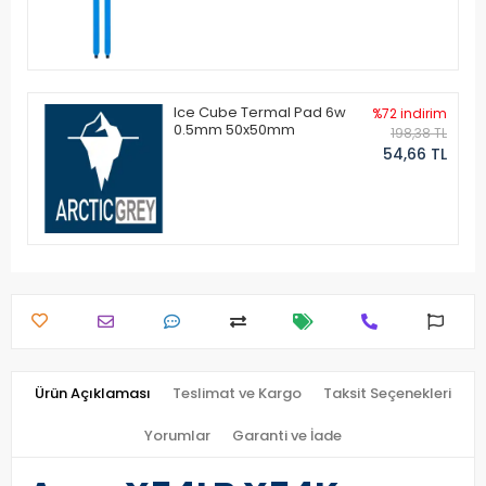
Ice Cube Termal Pad 6w
%72 indirim
0.5mm 50x50mm
198,38 TL
54,66 TL
Ürün Açıklaması
Teslimat ve Kargo
Taksit Seçenekleri
Yorumlar
Garanti ve İade