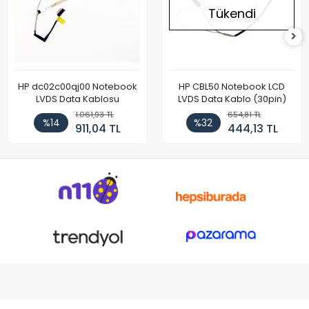
Tükendi
HP dc02c00qj00 Notebook
HP CBL50 Notebook LCD
LVDS Data Kablosu
LVDS Data Kablo (30pin)
1.061,93 TL
654,81 TL
%14
%32
911,04 TL
444,13 TL