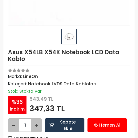
Asus X54LB X54K Notebook LCD Data
Kablo
Marka:
LineOn
Kategori:
Notebook LVDS Data Kabloları
Stok: Stokta Var
543,49 TL
%36
347,33 TL
indirim
Sepete
Hemen Al
Ekle