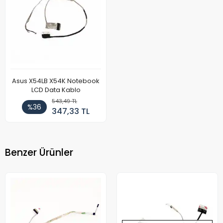
Asus X54LB X54K Notebook
LCD Data Kablo
543,49 TL
%36
347,33 TL
Benzer Ürünler