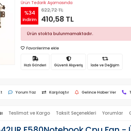
Ürün Tedarik Aşamasında
622,72 TL
%34
410,58 TL
indirim
Ürün stokta bulunmamaktadır.
Favorilerime ekle
Hızlı Gönderi
Güvenli Alışveriş
İade ve Değişim
Et
Yorum Yaz
Karşılaştır
Gelince Haber Ver
sı
Teslimat ve Kargo
Taksit Seçenekleri
Yorumlar
42UR F580Notebook Cpu Fan - Ü