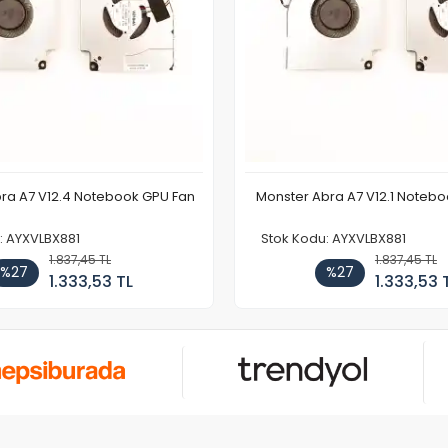
ra A7 V12.4 Notebook GPU Fan
Monster Abra A7 V12.1 Noteb
: AYXVLBX881
Stok Kodu: AYXVLBX881
1.837,45 TL
1.837,45 TL
%27
%27
1.333,53 TL
1.333,53 