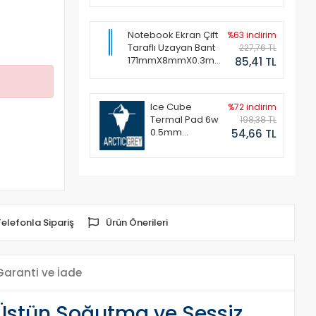
Notebook Ekran Çift
%63 indirim
Taraflı Uzayan Bant
227,76 TL
171mmX8mmX0.3mm
85,41 TL
(1 Set - 2 Adet)
Ice Cube
%72 indirim
Termal Pad 6w
198,38 TL
0.5mm
54,66 TL
50x50mm
Telefonla Sipariş
Ürün Önerileri
Garanti ve İade
stün Soğutma ve Sessiz