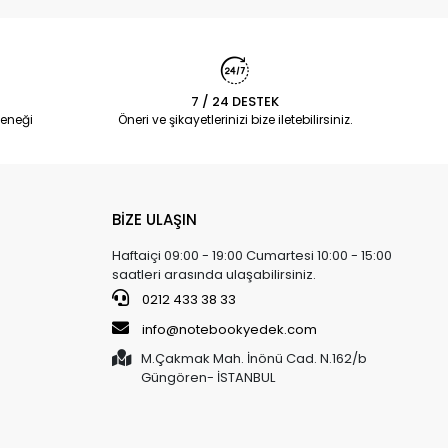
7 / 24 DESTEK
eneği
Öneri ve şikayetlerinizi bize iletebilirsiniz.
BİZE ULAŞIN
Haftaiçi 09:00 - 19:00 Cumartesi 10:00 - 15:00
saatleri arasında ulaşabilirsiniz.
0212 433 38 33
info@notebookyedek.com
M.Çakmak Mah. İnönü Cad. N.162/b
Güngören- İSTANBUL