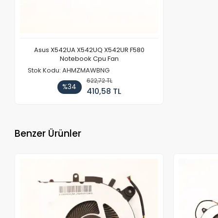
Asus X542UA X542UQ X542UR F580
Notebook Cpu Fan
Stok Kodu: AHMZMAWBNG
622,72 TL
%34
410,58 TL
Benzer Ürünler