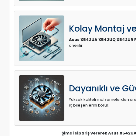
Kolay Montaj v
Asus X542UA X542UQ X542UR 
önerilir.
Dayanıklı ve Güv
Yüksek kaliteli malzemelerden üreti
iç bileşenlerini korur.
Şimdi sipariş vererek Asus X542U