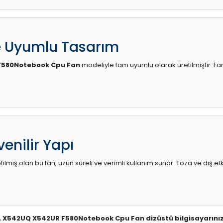
e Uyumlu Tasarım
F580Notebook Cpu Fan
modeliyle tam uyumlu olarak üretilmiştir. Fa
enilir Yapı
lmiş olan bu fan, uzun süreli ve verimli kullanım sunar. Toza ve dış etk
A X542UQ X542UR F580Notebook Cpu Fan dizüstü bilgisayarınız