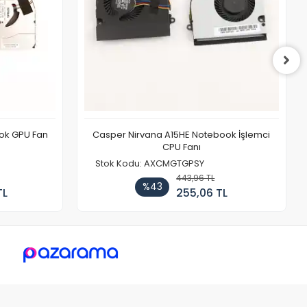
ook GPU Fan
Casper Nirvana A15HE Notebook İşlemci
CPU Fanı
Stok Kodu: AXCMGTGPSY
443,96 TL
%43
TL
255,06 TL