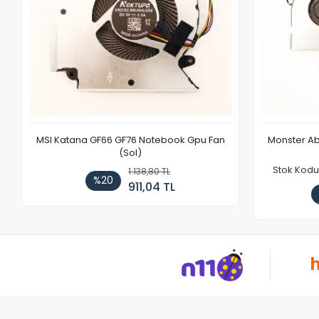
MSI Katana GF66 GF76 Notebook Gpu Fan
Monster Ab
(Sol)
Stok Kodu
1.138,80 TL
%20
911,04 TL