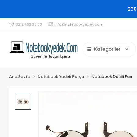
290
0212 433 38 33
info@notebookyedek.com
Kategoriler
Ana Sayfa
Notebook Yedek Parça
Notebook Dahili Fan