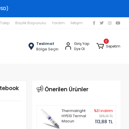
USD)
 Takip
Bayilik Başvurusu
Yardım
İletişim
0
Teslimat
Giriş Yap
Sepetim
Bölge Seçin
Üye Ol
tebook
Önerilen Ürünler
Thermalright
%31 indirim
HY510 Termal
165,13 TL
Macun
113,88 TL