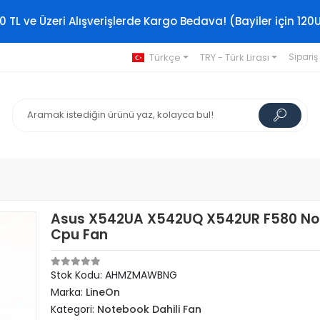
0 TL ve Üzeri Alışverişlerde Kargo Bedava! (Bayiler için 120
Türkçe
TRY - Türk Lirası
Sipariş
Asus X542UA X542UQ X542UR F580 No
Cpu Fan
Stok Kodu: AHMZMAWBNG
Marka:
LineOn
Kategori:
Notebook Dahili Fan