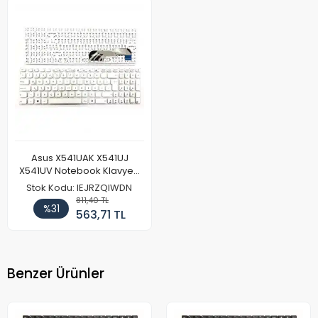
Asus X541UAK X541UJ
X541UV Notebook Klavyesi
Beyaz
Stok Kodu: IEJRZQIWDN
811,40 TL
%31
563,71 TL
Benzer Ürünler