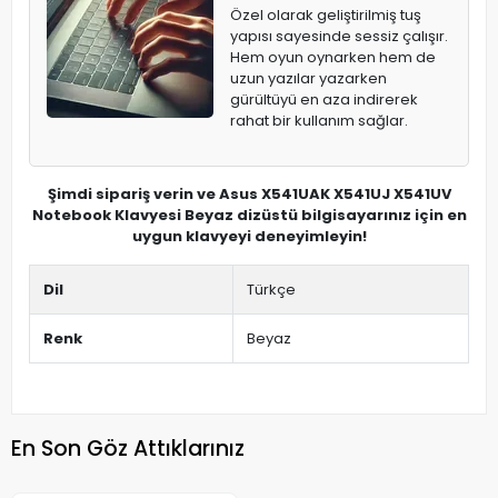
Özel olarak geliştirilmiş tuş
yapısı sayesinde sessiz çalışır.
Hem oyun oynarken hem de
uzun yazılar yazarken
gürültüyü en aza indirerek
rahat bir kullanım sağlar.
Şimdi sipariş verin ve Asus X541UAK X541UJ X541UV
Notebook Klavyesi Beyaz dizüstü bilgisayarınız için en
uygun klavyeyi deneyimleyin!
Dil
Türkçe
Renk
Beyaz
En Son Göz Attıklarınız