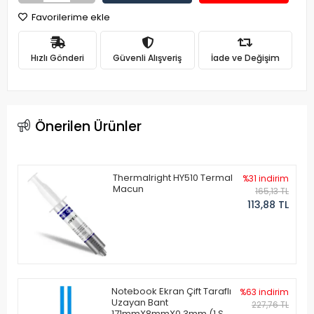
Favorilerime ekle
Hızlı Gönderi
Güvenli Alışveriş
İade ve Değişim
Önerilen Ürünler
Thermalright HY510 Termal
%31 indirim
Macun
165,13 TL
113,88 TL
Notebook Ekran Çift Taraflı
%63 indirim
Uzayan Bant
227,76 TL
171mmX8mmX0.3mm (1 Set