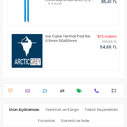
85,41 TL
- 2 Adet)
Ice Cube Termal Pad 6w
%72 indirim
0.5mm 50x50mm
198,38 TL
54,66 TL
Ürün Açıklaması
Teslimat ve Kargo
Taksit Seçenekleri
Yorumlar
Garanti ve İade