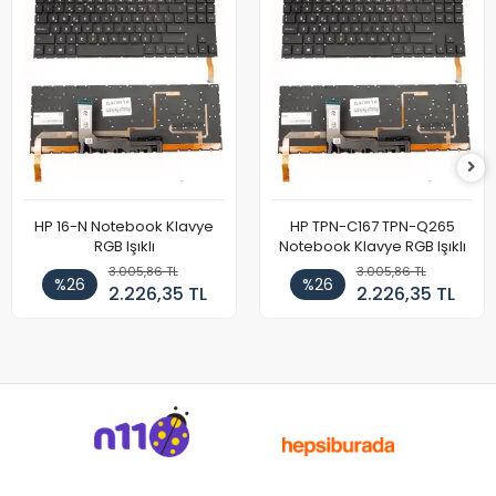
HP 16-N Notebook Klavye
HP TPN-C167 TPN-Q265
RGB Işıklı
Notebook Klavye RGB Işıklı
3.005,86 TL
3.005,86 TL
%26
%26
2.226,35 TL
2.226,35 TL