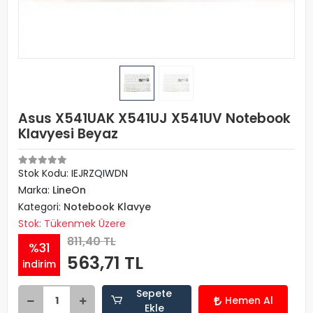
Asus X541UAK X541UJ X541UV Notebook
Klavyesi Beyaz
Stok Kodu: IEJRZQIWDN
Marka:
LineOn
Kategori:
Notebook Klavye
Stok: Tükenmek Üzere
811,40 TL
%31
563,71 TL
indirim
Sepete
Hemen Al
Ekle