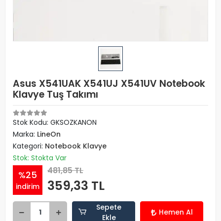
Asus X541UAK X541UJ X541UV Notebook
Klavye Tuş Takımı
Stok Kodu: GKSOZKANON
Marka:
LineOn
Kategori:
Notebook Klavye
Stok: Stokta Var
481,85 TL
%25
359,33 TL
indirim
Sepete
Hemen Al
Ekle