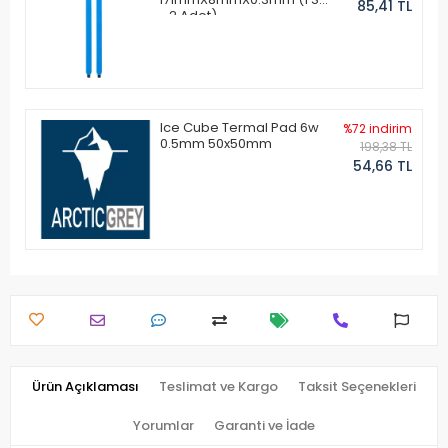
85,41 TL
- 2 Adet)
Ice Cube Termal Pad 6w
%72 indirim
0.5mm 50x50mm
198,38 TL
54,66 TL
Ürün Açıklaması
Teslimat ve Kargo
Taksit Seçenekleri
Yorumlar
Garanti ve İade