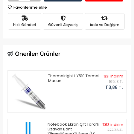
Favorilerime ekle
Hızlı Gönderi
Güvenli Alışveriş
İade ve Değişim
Önerilen Ürünler
Thermalright HY510 Termal
%31 indirim
Macun
165,13 TL
113,88 TL
Notebook Ekran Çift Taraflı
%63 indirim
Uzayan Bant
227,76 TL
171mmX8mmX0.3mm (1 Set