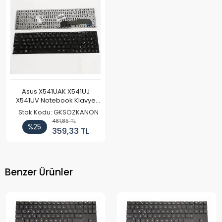
Asus X541UAK X541UJ
X541UV Notebook Klavye
Tuş Takımı
Stok Kodu: GKSOZKANON
481,85 TL
%25
359,33 TL
Benzer Ürünler