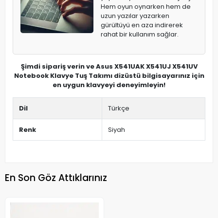
Hem oyun oynarken hem de
uzun yazılar yazarken
gürültüyü en aza indirerek
rahat bir kullanım sağlar.
Şimdi sipariş verin ve Asus X541UAK X541UJ X541UV
Notebook Klavye Tuş Takımı dizüstü bilgisayarınız için
en uygun klavyeyi deneyimleyin!
Dil
Türkçe
Renk
Siyah
En Son Göz Attıklarınız