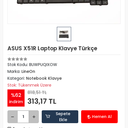
ASUS X51R Laptop Klavye Türkçe
Stok Kodu: BUWPUQIXOW
Marka:
LineOn
Kategori:
Notebook Klavye
Stok: Tükenmek Üzere
818,51 TL
%62
313,17 TL
indirim
Sepete
Hemen Al
Ekle