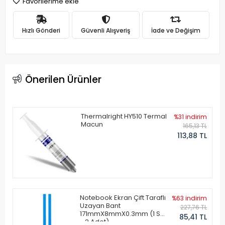
Favorilerime ekle
Hızlı Gönderi
Güvenli Alışveriş
İade ve Değişim
Önerilen Ürünler
Thermalright HY510 Termal
%31 indirim
Macun
165,13 TL
113,88 TL
Notebook Ekran Çift Taraflı
%63 indirim
Uzayan Bant
227,76 TL
171mmX8mmX0.3mm (1 Set
85,41 TL
- 2 Adet)