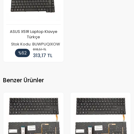
ASUS X51R Laptop Klavye
Türkçe
Stok Kodu: BUWPUQIXOW
818,51 TL
%62
313,17 TL
Benzer Ürünler