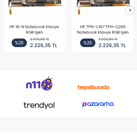
HP 16-N Notebook Klavye
HP TPN-C167 TPN-Q265
RGB Işıklı
Notebook Klavye RGB Işıklı
3.005,86 TL
3.005,86 TL
%26
%26
2.226,35 TL
2.226,35 TL