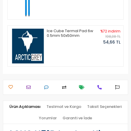
Ice Cube Termal Pad 6w
%72 indirim
0.5mm 50x50mm
198,38 TL
54,66 TL
Ürün Açıklaması
Teslimat ve Kargo
Taksit Seçenekleri
Yorumlar
Garanti ve İade