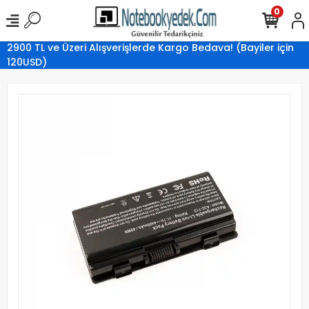
0
2900 TL ve Üzeri Alışverişlerde Kargo Bedava! (Bayiler için
120USD)