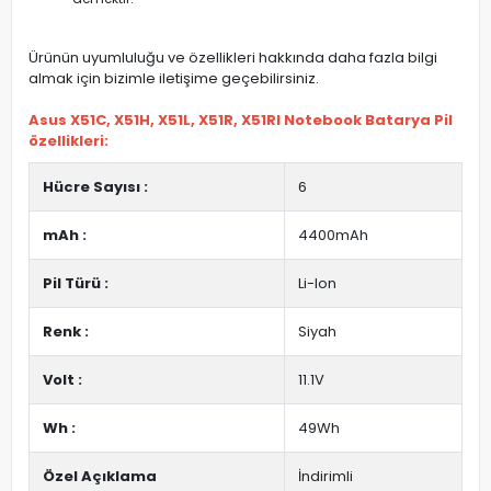
Ürünün uyumluluğu ve özellikleri hakkında daha fazla bilgi
almak için bizimle iletişime geçebilirsiniz.
Asus X51C, X51H, X51L, X51R, X51Rl Notebook Batarya Pil
özellikleri:
Hücre Sayısı :
6
mAh :
4400mAh
Pil Türü :
Li-Ion
Renk :
Siyah
Volt :
11.1V
Wh :
49Wh
Özel Açıklama
İndirimli