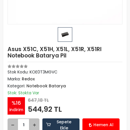
Asus X51C, X51H, X51L, X51R, X51Rl
Notebook Batarya Pil
Stok Kodu: KOE0T3MGVC
Marka:
Redox
Kategori:
Notebook Batarya
Stok: Stokta Var
647,18 TL
%16
544,92 TL
indirim
Sepete
Hemen Al
Ekle