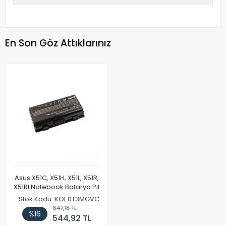
En Son Göz Attıklarınız
Asus X51C, X51H, X51L, X51R,
X51Rl Notebook Batarya Pil
Stok Kodu: KOE0T3MGVC
647,18 TL
%16
544,92 TL