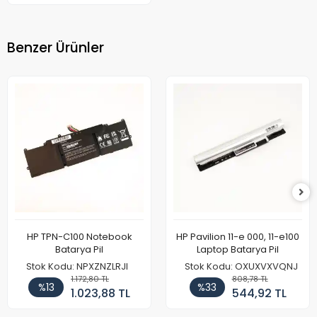
Benzer Ürünler
HP TPN-C100 Notebook
HP Pavilion 11-e 000, 11-e100
Batarya Pil
Laptop Batarya Pil
Stok Kodu: NPXZNZLRJI
Stok Kodu: OXUXVXVQNJ
1.172,80 TL
808,78 TL
%13
%33
1.023,88 TL
544,92 TL