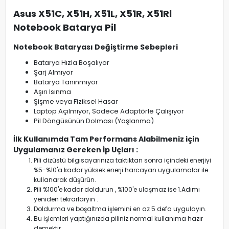
Asus X51C, X51H, X51L, X51R, X51Rl
Notebook Batarya Pil
Notebook Bataryası Değiştirme Sebepleri
Batarya Hızla Boşalıyor
Şarj Almıyor
Batarya Tanınmıyor
Aşırı Isınma
Şişme veya Fiziksel Hasar
Laptop Açılmıyor, Sadece Adaptörle Çalışıyor
Pil Döngüsünün Dolması (Yaşlanma)
İlk Kullanımda Tam Performans Alabilmeniz için
Uygulamanız Gereken İp Uçları :
Pili dizüstü bilgisayarınıza taktıktan sonra içindeki enerjiyi
%5-%10'a kadar yüksek enerji harcayan uygulamalar ile
kullanarak düşürün.
Pili %100'e kadar doldurun , %100'e ulaşmaz ise 1.Adımı
yeniden tekrarlaryın .
Doldurma ve boşaltma işlemini en az 5 defa uygulayın.
Bu işlemleri yaptığınızda piliniz normal kullanıma hazır
demektir.