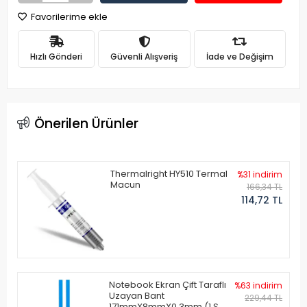
Favorilerime ekle
Hızlı Gönderi
Güvenli Alışveriş
İade ve Değişim
Önerilen Ürünler
Thermalright HY510 Termal
%31 indirim
Macun
166,34 TL
114,72 TL
Notebook Ekran Çift Taraflı
%63 indirim
Uzayan Bant
229,44 TL
171mmX8mmX0.3mm (1 Set