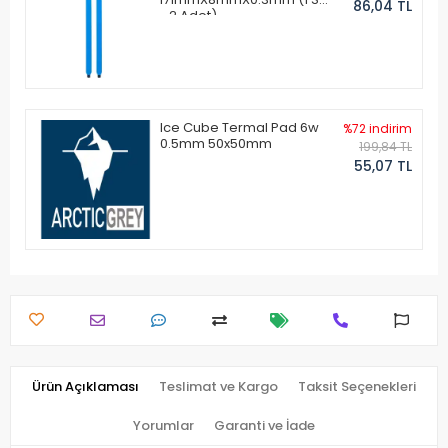
86,04 TL
- 2 Adet)
Ice Cube Termal Pad 6w
%72 indirim
0.5mm 50x50mm
199,84 TL
55,07 TL
Ürün Açıklaması
Teslimat ve Kargo
Taksit Seçenekleri
Yorumlar
Garanti ve İade