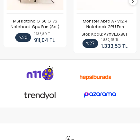
MSI Katana GF66 GF76
Monster Abra A7 V12.4
Notebook Gpu Fan (Sol)
Notebook GPU Fan
1.138,80 TL
Stok Kodu: AYXVLBX881
%20
911,04 TL
1.837,45 TL
%27
1.333,53 TL