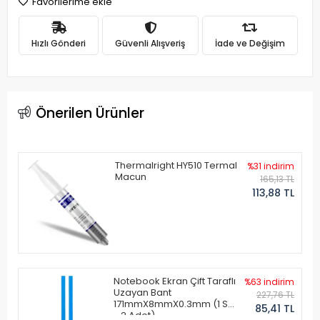
Favorilerime ekle
Hızlı Gönderi
Güvenli Alışveriş
İade ve Değişim
Önerilen Ürünler
Thermalright HY510 Termal
%31 indirim
Macun
165,13 TL
113,88 TL
Notebook Ekran Çift Taraflı
%63 indirim
Uzayan Bant
227,76 TL
171mmX8mmX0.3mm (1 Set
85,41 TL
- 2 Adet)