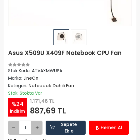
Asus X509U X409F Notebook CPU Fan
Stok Kodu: ATVAXMWUPA
Marka:
LineOn
Kategori:
Notebook Dahili Fan
Stok: Stokta Var
1.171,46 TL
%24
887,69 TL
indirim
Sepete
Hemen Al
Ekle