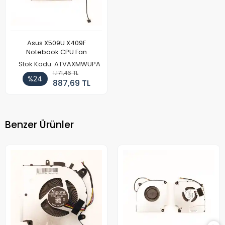
Asus X509U X409F
Notebook CPU Fan
Stok Kodu: ATVAXMWUPA
1.171,46 TL
%24
887,69 TL
Benzer Ürünler