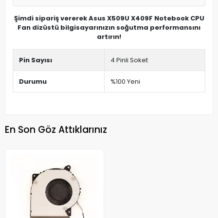
Şimdi sipariş vererek Asus X509U X409F Notebook CPU
Fan dizüstü bilgisayarınızın soğutma performansını
artırın!
Pin Sayısı
4 Pinli Soket
Durumu
%100 Yeni
En Son Göz Attıklarınız