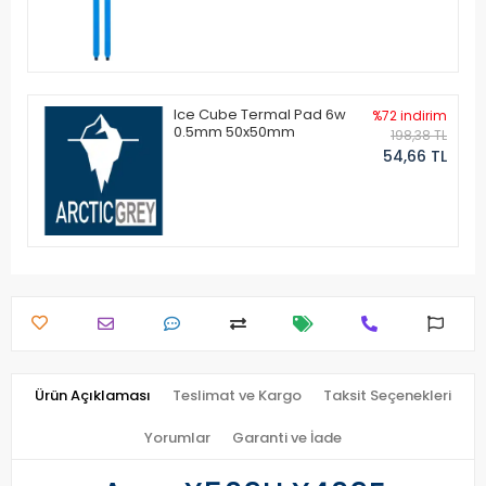
Ice Cube Termal Pad 6w
%72 indirim
0.5mm 50x50mm
198,38 TL
54,66 TL
Ürün Açıklaması
Teslimat ve Kargo
Taksit Seçenekleri
Yorumlar
Garanti ve İade