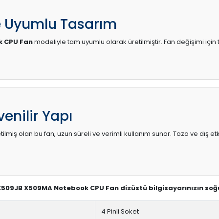
e Uyumlu Tasarım
k CPU Fan
modeliyle tam uyumlu olarak üretilmiştir. Fan değişimi için 
enilir Yapı
lmiş olan bu fan, uzun süreli ve verimli kullanım sunar. Toza ve dış etk
 X509JB X509MA Notebook CPU Fan dizüstü bilgisayarınızın soğ
4 Pinli Soket