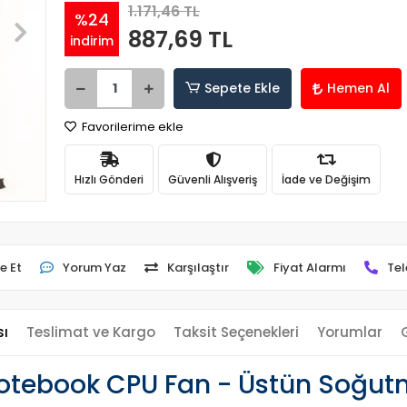
1.171,46 TL
%24
887,69 TL
indirim
Sepete Ekle
Hemen Al
Favorilerime ekle
Hızlı Gönderi
Güvenli Alışveriş
İade ve Değişim
e Et
Yorum Yaz
Karşılaştır
Fiyat Alarmı
Tel
sı
Teslimat ve Kargo
Taksit Seçenekleri
Yorumlar
tebook CPU Fan - Üstün Soğutm