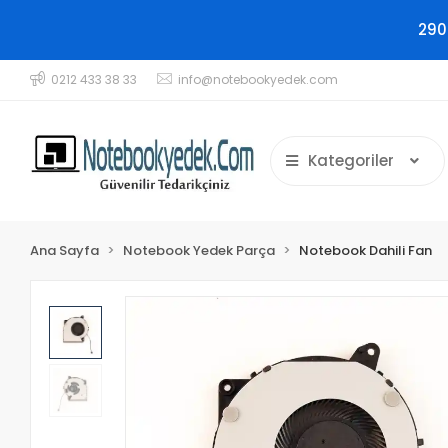
290
0212 433 38 33
info@notebookyedek.com
Kategoriler
Ana Sayfa
Notebook Yedek Parça
Notebook Dahili Fan