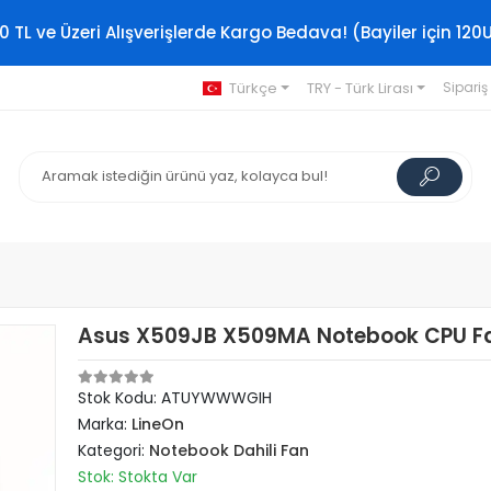
0 TL ve Üzeri Alışverişlerde Kargo Bedava! (Bayiler için 120
Türkçe
TRY - Türk Lirası
Sipariş
Asus X509JB X509MA Notebook CPU F
Stok Kodu: ATUYWWWGIH
Marka:
LineOn
Kategori:
Notebook Dahili Fan
Stok: Stokta Var