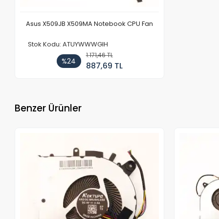
Asus X509JB X509MA Notebook CPU Fan
Stok Kodu: ATUYWWWGIH
1.171,46 TL
%24
887,69 TL
Benzer Ürünler