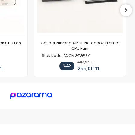
ook GPU Fan
Casper Nirvana A15HE Notebook İşlemci
CPU Fanı
Stok Kodu: AXCMGTGPSY
443,96 TL
%43
TL
255,06 TL