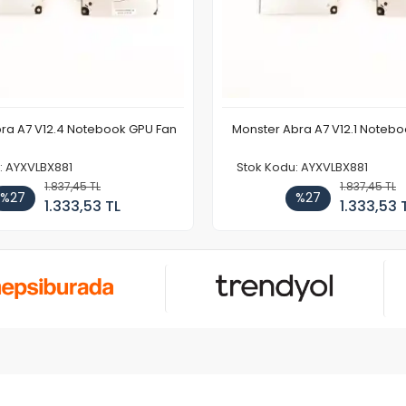
ra A7 V12.4 Notebook GPU Fan
Monster Abra A7 V12.1 Noteb
: AYXVLBX881
Stok Kodu: AYXVLBX881
1.837,45 TL
1.837,45 TL
%27
%27
1.333,53 TL
1.333,53 