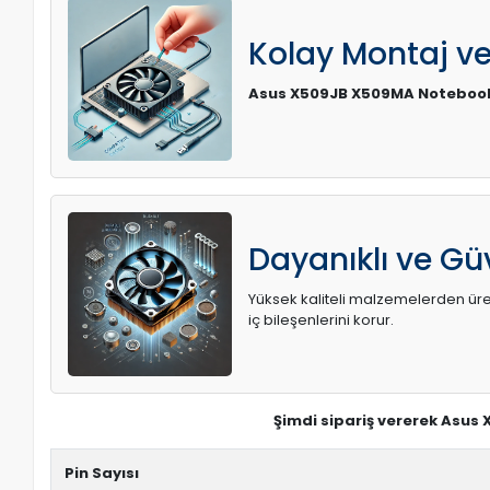
Kolay Montaj v
Asus X509JB X509MA Noteboo
Dayanıklı ve Güv
Yüksek kaliteli malzemelerden üreti
iç bileşenlerini korur.
Şimdi sipariş vererek Asus
Pin Sayısı