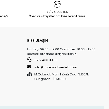
7 / 24 DESTEK
eneği
Öneri ve şikayetlerinizi bize iletebilirsiniz.
BİZE ULAŞIN
Haftaiçi 09:00 - 19:00 Cumartesi 10:00 - 15:00
saatleri arasında ulaşabilirsiniz.
0212 433 38 33
info@notebookyedek.com
M.Çakmak Mah. İnönü Cad. N.162/b
Güngören- İSTANBUL