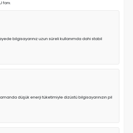
U fanı.
 sayede bilgisayarınız uzun süreli kullanımda dahi stabil
manda düşük enerji tüketimiyle dizüstü bilgisayarınızın pil