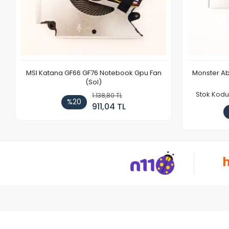
MSI Katana GF66 GF76 Notebook Gpu Fan
Monster Ab
(Sol)
Stok Kodu
1.138,80 TL
%20
911,04 TL