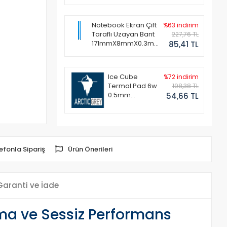
Notebook Ekran Çift
%63 indirim
Taraflı Uzayan Bant
227,76 TL
171mmX8mmX0.3mm
85,41 TL
(1 Set - 2 Adet)
Ice Cube
%72 indirim
Termal Pad 6w
198,38 TL
0.5mm
54,66 TL
50x50mm
efonla Sipariş
Ürün Önerileri
Garanti ve İade
a ve Sessiz Performans