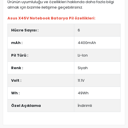
Ürünün uyumluluğu ve özellikleri hakkında daha fazla bilgi
almak için bizimle iletişime geçebilirsiniz.
Asus X45V Notebook Batarya Pil özellikleri:
Hücre Sayısı :
6
mAh :
4400mAh
Pil Türü :
Li-Ion
Renk :
Siyah
Volt :
11.1V
Wh :
49Wh
Özel Açıklama
İndirimli