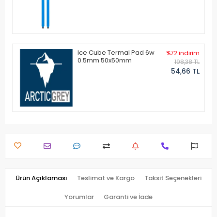
Ice Cube Termal Pad 6w
%72 indirim
0.5mm 50x50mm
198,38 TL
54,66 TL
Ürün Açıklaması
Teslimat ve Kargo
Taksit Seçenekleri
Yorumlar
Garanti ve İade