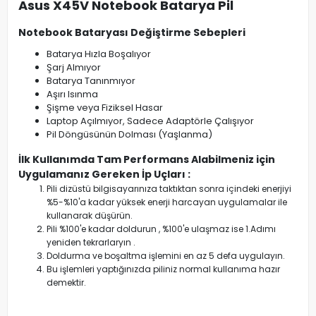
Asus X45V Notebook Batarya Pil
Notebook Bataryası Değiştirme Sebepleri
Batarya Hızla Boşalıyor
Şarj Almıyor
Batarya Tanınmıyor
Aşırı Isınma
Şişme veya Fiziksel Hasar
Laptop Açılmıyor, Sadece Adaptörle Çalışıyor
Pil Döngüsünün Dolması (Yaşlanma)
İlk Kullanımda Tam Performans Alabilmeniz için
Uygulamanız Gereken İp Uçları :
Pili dizüstü bilgisayarınıza taktıktan sonra içindeki enerjiyi
%5-%10'a kadar yüksek enerji harcayan uygulamalar ile
kullanarak düşürün.
Pili %100'e kadar doldurun , %100'e ulaşmaz ise 1.Adımı
yeniden tekrarlaryın .
Doldurma ve boşaltma işlemini en az 5 defa uygulayın.
Bu işlemleri yaptığınızda piliniz normal kullanıma hazır
demektir.