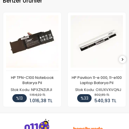
Benzer Ürünler
HP TPN-C100 Notebook
HP Pavilion 11-e 000, 11-e100
Batarya Pil
Laptop Batarya Pil
Stok Kodu: NPXZNZLRJI
Stok Kodu: OXUXVXVQNJ
1.164,22 TL
802,85 TL
%13
%33
1.016,38 TL
540,93 TL