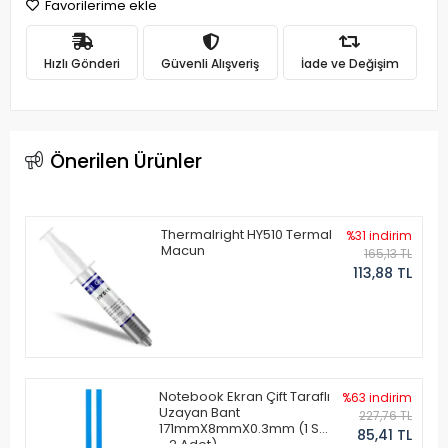
Favorilerime ekle
Hızlı Gönderi
Güvenli Alışveriş
İade ve Değişim
Önerilen Ürünler
Thermalright HY510 Termal
%31 indirim
Macun
165,13 TL
113,88 TL
Notebook Ekran Çift Taraflı
%63 indirim
Uzayan Bant
227,76 TL
171mmX8mmX0.3mm (1 Set
85,41 TL
- 2 Adet)